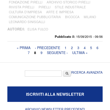
FONDAZIONE PIRELLI
ARCHIVIO STORICO PIRELLI
RIVISTA PIRELLI
PIRELLI
STILE INDUSTRIALE
CULTURA D’IMPRESA
ARTE E IMPRESA
COMUNICAZIONE PUBBLICITARIA
BICOCCA
MILANO
LEONARDO SINISGALLI
AUTORE/I:
ELISA FULCO
Pubblicato il:
15/09/2015 - 09:56
Pagine
« PRIMA
‹ PRECEDENTE
1
2
3
4
5
6
7
8
9
SEGUENTE ›
ULTIMA »
Form di ricerca
Cerca
RICERCA AVANZATA
ISCRIVITI ALLA NEWSLETTER
ARCHIVIO NEWSLETTER PRECEDENTI