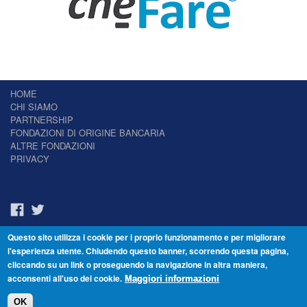
HOME
CHI SIAMO
PARTNERSHIP
FONDAZIONI DI ORIGINE BANCARIA
ALTRE FONDAZIONI
PRIVACY
Questo sito utilizza i cookie per i proprio funzionamento e per migliorare
Il Giornale delle Fondazioni - Periodico telematico
l'esperienza utente. Chiudendo questo banner, scorrendo questa pagina,
Reg. Tribunale n.7 del 22/07/2014 – ISSN 2421-2466
cliccando su un link o proseguendo la navigazione in altra maniera,
© Fondazione Venezia 2000 - Dorsoduro 3488/U - 30123 Venezia - Italia -
acconsenti all'uso dei cookie.
C.F. 94046390277
Maggiori informazioni
OK