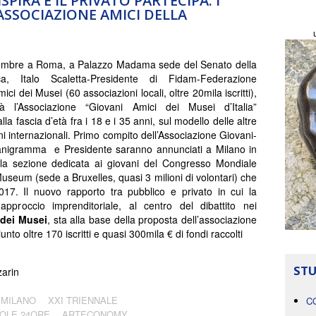
PIRA E IL PRIVATO PARTECIPA: I
’ASSOCIAZIONE AMICI DELLA
vembre a Roma, a Palazzo Madama sede del Senato della
ca, Italo Scaletta-Presidente di Fidam-Federazione
mici dei Musei (60 associazioni locali, oltre 20mila iscritti),
rà l’Associazione “Giovani Amici dei Musei d’Italia”
lla fascia d’età fra i 18 e i 35 anni, sul modello delle altre
ni internazionali. Primo compito dell’Associazione Giovani-
ganigramma e Presidente saranno annunciati a Milano in
lla sezione dedicata ai giovani del Congresso Mondiale
useum (sede a Bruxelles, quasi 3 milioni di volontari) che
17. Il nuovo rapporto tra pubblico e privato in cui la
approccio imprenditoriale, al centro del dibattito nei
 dei Musei
, sta alla base della proposta dell’associazione
to oltre 170 iscritti e quasi 300mila € di fondi raccolti
STU
arin
 MILANO
XXI TRIENNALE
C
OLE 24ORE
ARTECONOMY