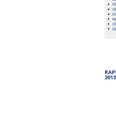
F
G
D
N
O
S
RAP
2013