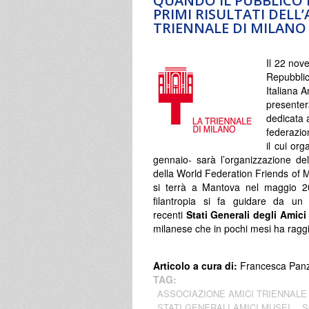
QUANDO IL PUBBLICO IS
PRIMI RISULTATI DELL
TRIENNALE DI MILANO
Il 22 no
Repubbli
Italiana A
presente
dedicata a
federazio
il cui or
gennaio- sarà l’organizzazione de
della World Federation Friends of M
si terrà a Mantova nel maggio 20
filantropia si fa guidare da un 
recenti
Stati Generali degli Amici
milanese che in pochi mesi ha raggiun
Articolo a cura di:
Francesca Panz
TAG:
ASSOCIAZIONE AMICI TRIENNALE
STATI GENERALI AMICI MUSEI
S