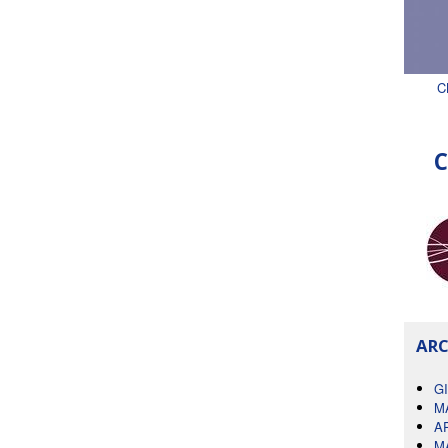
C
C
ARC
G
M
A
M