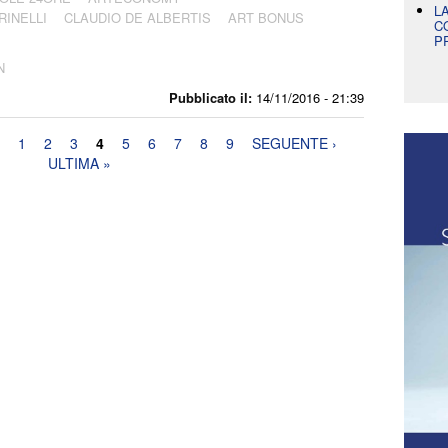
L
INELLI
CLAUDIO DE ALBERTIS
ART BONUS
C
P
N
Pubblicato il:
14/11/2016 - 21:39
1
2
3
4
5
6
7
8
9
SEGUENTE ›
ULTIMA »