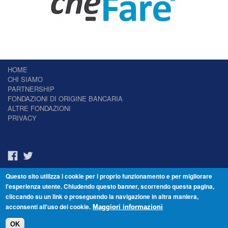
HOME
CHI SIAMO
PARTNERSHIP
FONDAZIONI DI ORIGINE BANCARIA
ALTRE FONDAZIONI
PRIVACY
Questo sito utilizza i cookie per i proprio funzionamento e per migliorare
Il Giornale delle Fondazioni - Periodico telematico
l'esperienza utente. Chiudendo questo banner, scorrendo questa pagina,
Reg. Tribunale n.7 del 22/07/2014 – ISSN 2421-2466
cliccando su un link o proseguendo la navigazione in altra maniera,
© Fondazione Venezia 2000 - Dorsoduro 3488/U - 30123 Venezia - Italia -
acconsenti all'uso dei cookie.
C.F. 94046390277
Maggiori informazioni
OK