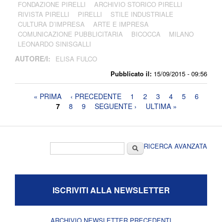
FONDAZIONE PIRELLI
ARCHIVIO STORICO PIRELLI
RIVISTA PIRELLI
PIRELLI
STILE INDUSTRIALE
CULTURA D’IMPRESA
ARTE E IMPRESA
COMUNICAZIONE PUBBLICITARIA
BICOCCA
MILANO
LEONARDO SINISGALLI
AUTORE/I:
ELISA FULCO
Pubblicato il:
15/09/2015 - 09:56
Pagine
« PRIMA
‹ PRECEDENTE
1
2
3
4
5
6
7
8
9
SEGUENTE ›
ULTIMA »
Form di ricerca
Cerca
RICERCA AVANZATA
ISCRIVITI ALLA NEWSLETTER
ARCHIVIO NEWSLETTER PRECEDENTI