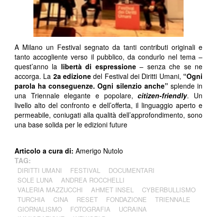
A Milano un Festival segnato da tanti contributi originali e
tanto accogliente verso il pubblico, da condurlo nel tema –
quest’anno la
libertà di espressione
– senza che se ne
accorga. La
2
a
edizione
del Festival dei Diritti Umani,
“Ogni
parola ha conseguenze. Ogni silenzio anche”
splende in
una Triennale elegante e popolare,
citizen-friendly
. Un
livello alto del confronto e dell’offerta, il linguaggio aperto e
permeabile, coniugati alla qualità dell’approfondimento, sono
una base solida per le edizioni future
Articolo a cura di:
Amerigo Nutolo
TAG:
DIRITTI UMANI
FESTIVAL
DOCUMENTARI
SOLE LUNA
ANDREA ROCCHELLI
VALERIA MAZZUCCHI
AHMET INSEL
CYBERBULLISMO
TURCHIA
CINA
RESET
FONDAZIONE
TRIENNALE
GIORNALISMO
FOTOGRAFIA
UCRAINA