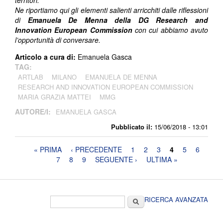
territori.
Ne riportiamo qui gli elementi salienti arricchiti dalle riflessioni
di
Emanuela De Menna della DG Research and
Innovation European Commission
con cui abbiamo avuto
l’opportunità di conversare.
Articolo a cura di:
Emanuela Gasca
TAG:
ARTLAB
MILANO
EMANUELA DE MENNA
RESEARCH AND INNOVATION EUROPEAN COMMISSION
MARIA GRAZIA MATTEI
MMG
AUTORE/I:
EMANUELA GASCA
Pubblicato il:
15/06/2018 - 13:01
Pagine
« PRIMA
‹ PRECEDENTE
1
2
3
4
5
6
7
8
9
SEGUENTE ›
ULTIMA »
Form di ricerca
Cerca
RICERCA AVANZATA