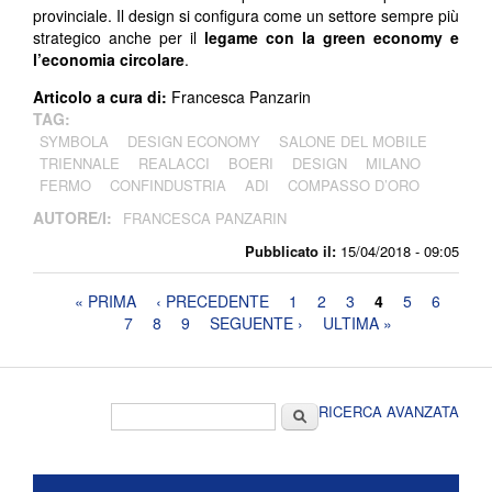
provinciale. Il design si configura come un settore sempre più
strategico anche per il
legame con la green economy
e
l’economia circolare
.
Articolo a cura di:
Francesca Panzarin
TAG:
SYMBOLA
DESIGN ECONOMY
SALONE DEL MOBILE
TRIENNALE
REALACCI
BOERI
DESIGN
MILANO
FERMO
CONFINDUSTRIA
ADI
COMPASSO D’ORO
AUTORE/I:
FRANCESCA PANZARIN
Pubblicato il:
15/04/2018 - 09:05
Pagine
« PRIMA
‹ PRECEDENTE
1
2
3
4
5
6
7
8
9
SEGUENTE ›
ULTIMA »
Form di ricerca
Cerca
RICERCA AVANZATA