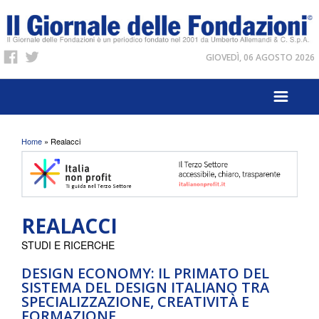
GIOVEDÌ, 06 AGOSTO 2026
Tu sei qui
Home
» Realacci
REALACCI
STUDI E RICERCHE
DESIGN ECONOMY: IL PRIMATO DEL
SISTEMA DEL DESIGN ITALIANO TRA
SPECIALIZZAZIONE, CREATIVITÀ E
FORMAZIONE