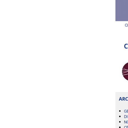
C
C
ARC
G
D
N
O