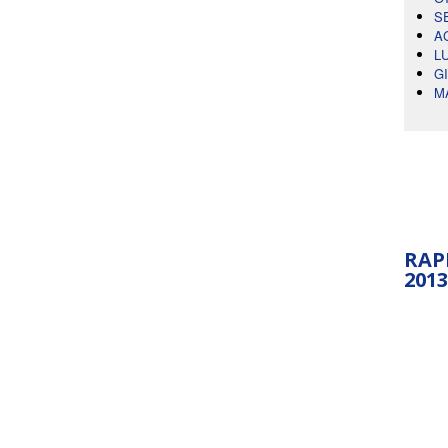
S
A
L
G
M
RAP
2013