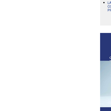
L
C
P