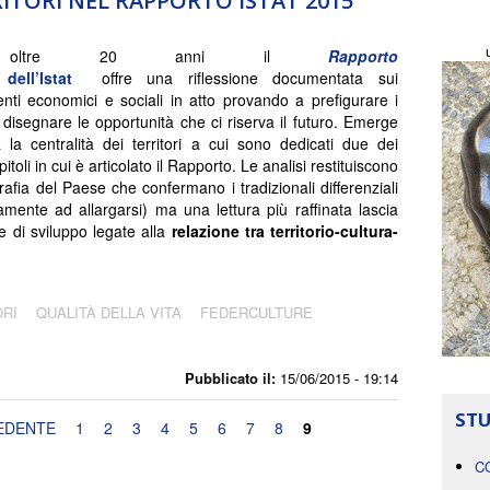
RITORI NEL RAPPORTO ISTAT 2015
oltre 20 anni il
Rapporto
dell’Istat
offre una riflessione documentata sui
ti economici e sociali in atto provando a prefigurare i
a disegnare le opportunità che ci riserva il futuro. Emerge
 la centralità dei territori a cui sono dedicati due dei
itoli in cui è articolato il Rapporto. Le analisi restituiscono
afia del Paese che confermano i tradizionali differenziali
ente ad allargarsi) ma una lettura più raffinata lascia
e di sviluppo legate alla
relazione tra territorio-cultura-
ORI
QUALITÀ DELLA VITA
FEDERCULTURE
Pubblicato il:
15/06/2015 - 19:14
STU
EDENTE
1
2
3
4
5
6
7
8
9
C