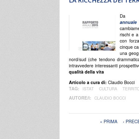
LA RICCHEZZA DEI TER
Da 
annuale
cambiamen
rischi e 
con forza
cinque cap
una geogr
nord/sud (che tendono drammaticam
intravvedere interessanti prospettiv
qualità della vita
Articolo a cura di:
Claudio Bocci
TAG:
ISTAT
CULTURA
TERRIT
AUTORE/I:
CLAUDIO BOCCI
Pagine
« PRIMA
‹ PREC