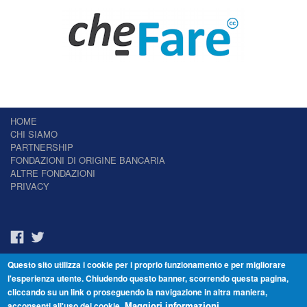
HOME
CHI SIAMO
PARTNERSHIP
FONDAZIONI DI ORIGINE BANCARIA
ALTRE FONDAZIONI
PRIVACY
Questo sito utilizza i cookie per i proprio funzionamento e per migliorare
Il Giornale delle Fondazioni - Periodico telematico
l'esperienza utente. Chiudendo questo banner, scorrendo questa pagina,
Reg. Tribunale n.7 del 22/07/2014 – ISSN 2421-2466
cliccando su un link o proseguendo la navigazione in altra maniera,
© Fondazione Venezia 2000 - Dorsoduro 3488/U - 30123 Venezia - Italia -
acconsenti all'uso dei cookie.
C.F. 94046390277
Maggiori informazioni