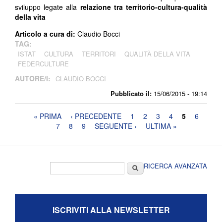
sviluppo legate alla
relazione tra territorio-cultura-qualità
della vita
Articolo a cura di:
Claudio Bocci
TAG:
ISTAT
CULTURA
TERRITORI
QUALITÀ DELLA VITA
FEDERCULTURE
AUTORE/I:
CLAUDIO BOCCI
Pubblicato il:
15/06/2015 - 19:14
Pagine
« PRIMA
‹ PRECEDENTE
1
2
3
4
5
6
7
8
9
SEGUENTE ›
ULTIMA »
Form di ricerca
Cerca
RICERCA AVANZATA
ISCRIVITI ALLA NEWSLETTER