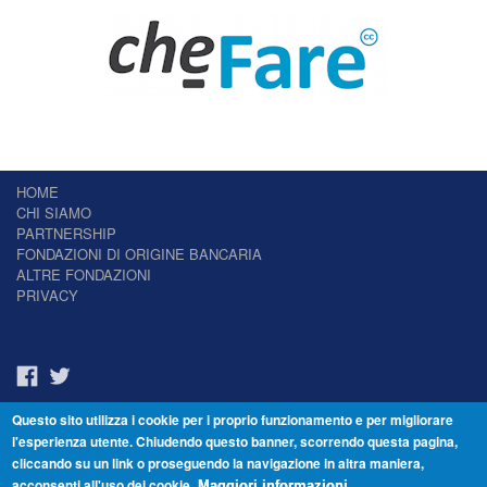
HOME
CHI SIAMO
PARTNERSHIP
FONDAZIONI DI ORIGINE BANCARIA
ALTRE FONDAZIONI
PRIVACY
Questo sito utilizza i cookie per i proprio funzionamento e per migliorare
Il Giornale delle Fondazioni - Periodico telematico
l'esperienza utente. Chiudendo questo banner, scorrendo questa pagina,
Reg. Tribunale n.7 del 22/07/2014 – ISSN 2421-2466
cliccando su un link o proseguendo la navigazione in altra maniera,
© Fondazione Venezia 2000 - Dorsoduro 3488/U - 30123 Venezia - Italia -
acconsenti all'uso dei cookie.
C.F. 94046390277
Maggiori informazioni