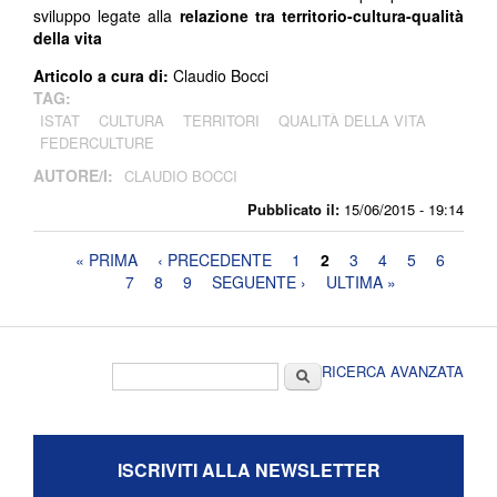
sviluppo legate alla
relazione tra territorio-cultura-qualità
della vita
Articolo a cura di:
Claudio Bocci
TAG:
ISTAT
CULTURA
TERRITORI
QUALITÀ DELLA VITA
FEDERCULTURE
AUTORE/I:
CLAUDIO BOCCI
Pubblicato il:
15/06/2015 - 19:14
Pagine
« PRIMA
‹ PRECEDENTE
1
2
3
4
5
6
7
8
9
SEGUENTE ›
ULTIMA »
Form di ricerca
Cerca
RICERCA AVANZATA
ISCRIVITI ALLA NEWSLETTER