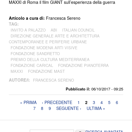
MAXXI di Roma il film GIANT sull’esperienza della guerra
Articolo a cura di:
Francesca Sereno
TAG:
INVITO A PALAZZO
ABI
ITALIAN COUNCIL
DIREZIONE GENERALE ARTE E ARCHITETTURA
CONTEMPORANEE E PERIFERIE URBANE
FONDAZIONE MODENA ARTI VISIVE
FONDAZIONE SANDRETTO
PREMIO DELLA CULTURA MEDITERRANEA
FONDAZIONE CARICAL
FONDAZIONE PIANOTERRA
MAXXI
FONDAZIONE MAST
AUTORE/I:
FRANCESCA SERENO
Pubblicato il:
06/10/2017 - 09:25
Pagine
« PRIMA
‹ PRECEDENTE
1
2
3
4
5
6
7
8
9
SEGUENTE ›
ULTIMA »
Cerca
RICERCA AVANZATA