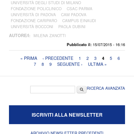
UNIVERSITÀ DEGLI STUDI DI MILANO
FONDAZIONE POLICLINICO
CSAC PARMA
UNIVERSITÀ DI PADOVA
CAM PADOVA
FONDAZIONE CARIPARO
CAMPUS EINAUDI
UNIVERSITÀ BOCCONI
PAOLA DUBINI
AUTORE/I:
MILENA ZANOTTI
Pubblicato il:
15/07/2015 - 16:16
Pagine
« PRIMA
‹ PRECEDENTE
1
2
3
4
5
6
7
8
9
SEGUENTE ›
ULTIMA »
Form di ricerca
Cerca
RICERCA AVANZATA
ISCRIVITI ALLA NEWSLETTER
ARCHIVIO NEWSLETTER PRECEDENTI