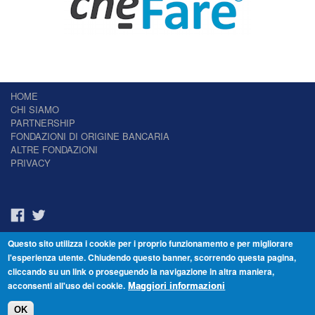
HOME
CHI SIAMO
PARTNERSHIP
FONDAZIONI DI ORIGINE BANCARIA
ALTRE FONDAZIONI
PRIVACY
Questo sito utilizza i cookie per i proprio funzionamento e per migliorare
Il Giornale delle Fondazioni - Periodico telematico
l'esperienza utente. Chiudendo questo banner, scorrendo questa pagina,
Reg. Tribunale n.7 del 22/07/2014 – ISSN 2421-2466
cliccando su un link o proseguendo la navigazione in altra maniera,
© Fondazione Venezia 2000 - Dorsoduro 3488/U - 30123 Venezia - Italia -
acconsenti all'uso dei cookie.
C.F. 94046390277
Maggiori informazioni
OK