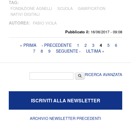
TAG:
FONDAZIONE AGNELLI
SCUOLA
GAMIFICATION
NATIVI DIGITALI
AUTORE/I:
FABIO VIOLA
Pubblicato il:
16/06/2017 - 09:08
Pagine
« PRIMA
‹ PRECEDENTE
1
2
3
4
5
6
7
8
9
SEGUENTE ›
ULTIMA »
Form di ricerca
Cerca
RICERCA AVANZATA
ISCRIVITI ALLA NEWSLETTER
ARCHIVIO NEWSLETTER PRECEDENTI