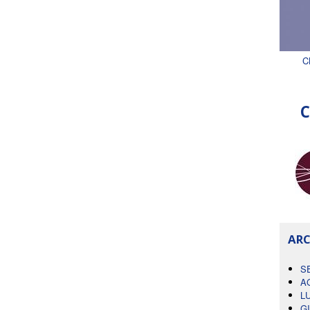
C
C
ARC
S
A
L
G