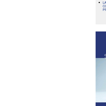
L
C
P