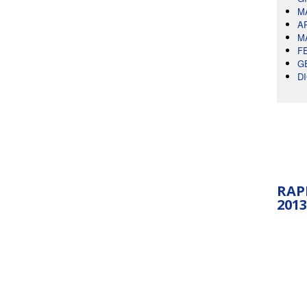
M
A
M
F
G
D
RAP
2013