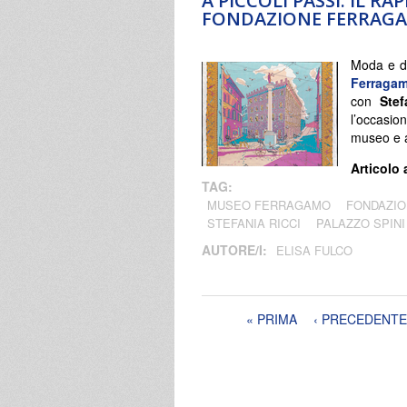
A PICCOLI PASSI: IL 
FONDAZIONE FERRAG
Moda e di
Ferraga
con
Stef
l’occasio
museo e az
Articolo 
TAG:
MUSEO FERRAGAMO
FONDAZI
STEFANIA RICCI
PALAZZO SPINI
AUTORE/I:
ELISA FULCO
Pagine
« PRIMA
‹ PRECEDENTE