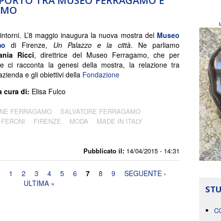
RAPPORTO TRA MUSEO FERRAGAMO E
AMO
ntorni. L’8 maggio inaugura la nuova mostra del
Museo
mo
di Firenze,
Un Palazzo e la città
. Ne parliamo
ania Ricci
, direttrice del Museo Ferragamo, che per
ne ci racconta la genesi della mostra, la relazione tra
ienda e gli obiettivi della
Fondazione
a cura di:
Elisa Fulco
ONE FERRAGAMO
SALVATORE FERRAGAMO
 FERONI
FIRENZE
MODA
MADE IN ITALY
Pubblicato il:
14/04/2015 - 14:31
1
2
3
4
5
6
7
8
9
SEGUENTE ›
ULTIMA »
STU
C