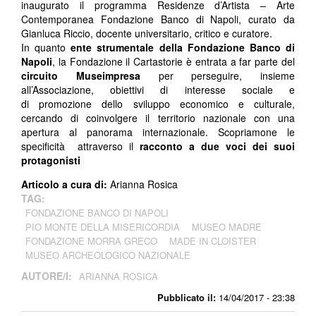
inaugurato il programma Residenze d’Artista – Arte
Contemporanea Fondazione Banco di Napoli, curato da
Gianluca Riccio, docente universitario, critico e curatore.
In quanto
ente strumentale della Fondazione Banco di
Napoli
, la Fondazione il Cartastorie è entrata a far parte del
circuito Museimpresa
per perseguire, insieme
all’Associazione, obiettivi di interesse sociale e
di promozione dello sviluppo economico e culturale,
cercando di coinvolgere il territorio nazionale con una
apertura al panorama internazionale.
Scopriamone le
specificità attraverso il
racconto a due voci dei suoi
protagonisti
Articolo a cura di:
Arianna Rosica
TAG:
FONDAZIONE BANCO DI NAPOLI
PIO MONTE DELLA MISERICORDIA
MUSEO MADRE
FONDAZIONE MORRA GRECO
MADE IN CLOISTER
MUSEO ARCHEOLOGICO NAZIONALE
AUTORE/I:
ARIANNA ROSICA
Pubblicato il:
14/04/2017 - 23:38