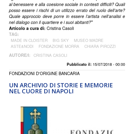
al benessere e alla coesione sociale in contesti difficili? Quali
posso essere i rischi di un utilizzo errato del ruolo dell’arte?
Quale approccio deve porre in essere l’artista nell’analisi e
nel dialogo con il quartiere e i suoi abitanti?
”
Articolo a cura di:
Cristina Casoli
TAG:
MADE IN CLOISTER
BIG SKY
MUSEO MADRE
ASTE&NODI
FONDAZIONE MORRA
CHIARA PIROZZI
AUTORE/I:
CRISTINA CASOLI
Pubblicato il:
15/07/2018 - 00:00
FONDAZIONI D'ORIGINE BANCARIA
UN ARCHIVIO DI STORIE E MEMORIE
NEL CUORE DI NAPOLI