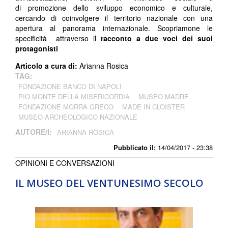
di promozione dello sviluppo economico e culturale,
cercando di coinvolgere il territorio nazionale con una
apertura al panorama internazionale.
Scopriamone le
specificità attraverso il
racconto a due voci dei suoi
protagonisti
Articolo a cura di:
Arianna Rosica
TAG:
FONDAZIONE BANCO DI NAPOLI
PIO MONTE DELLA MISERICORDIA
MUSEO MADRE
FONDAZIONE MORRA GRECO
MADE IN CLOISTER
MUSEO ARCHEOLOGICO NAZIONALE
AUTORE/I:
ARIANNA ROSICA
Pubblicato il:
14/04/2017 - 23:38
OPINIONI E CONVERSAZIONI
IL MUSEO DEL VENTUNESIMO SECOLO