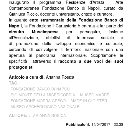
inaugurato il programma Residenze d’Artista – Arte
Contemporanea Fondazione Banco di Napoli, curato da
Gianluca Riccio, docente universitario, critico e curatore.
In quanto
ente strumentale della Fondazione Banco di
Napoli
, la Fondazione il Cartastorie è entrata a far parte del
circuito Museimpresa
per perseguire, insieme
all’Associazione, obiettivi di interesse sociale e
di promozione dello sviluppo economico e culturale,
cercando di coinvolgere il territorio nazionale con una
apertura al panorama internazionale.
Scopriamone le
specificità attraverso il
racconto a due voci dei suoi
protagonisti
Articolo a cura di:
Arianna Rosica
TAG:
FONDAZIONE BANCO DI NAPOLI
PIO MONTE DELLA MISERICORDIA
MUSEO MADRE
FONDAZIONE MORRA GRECO
MADE IN CLOISTER
MUSEO ARCHEOLOGICO NAZIONALE
AUTORE/I:
ARIANNA ROSICA
Pubblicato il:
14/04/2017 - 23:38