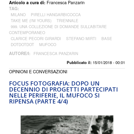
Articolo a cura di:
Francesca Panzarin
TAG:
MILANO
PIRELLI HANGARBICOCCA
TAKE ME (I'M YOURS)
TRIENNALE
999. UNA COLLEZIONE DI DOMANDE SULL’ABITARE
CONTEMPORANEO
CLARICE PECORI GIRARDI
STEFANO MIRTI
BASE
DOTDOTDOT
MUFOCO
AUTORE/I:
FRANCESCA PANZARIN
Pubblicato il:
15/01/2018 - 00:01
OPINIONI E CONVERSAZIONI
FOCUS FOTOGRAFIA: DOPO UN
DECENNIO DI PROGETTI PARTECIPATI
NELLE PERIFERIE, IL MUFOCO SI
RIPENSA (PARTE 4/4)