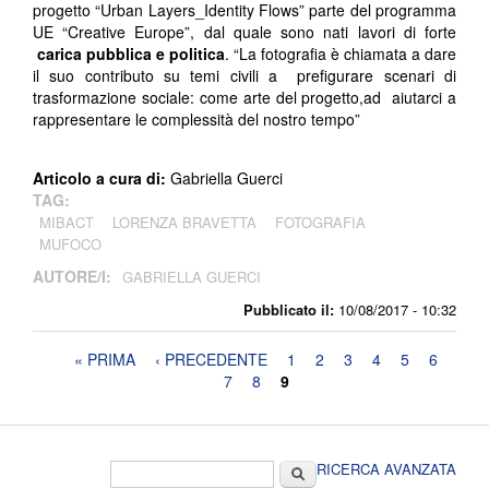
progetto “Urban Layers_Identity Flows” parte del programma
UE “Creative Europe”, dal quale sono nati lavori di forte
carica pubblica e politica
. “La fotografia è chiamata a dare
il suo contributo su temi civili a prefigurare scenari di
trasformazione sociale: come arte del progetto,ad aiutarci a
rappresentare le complessità del nostro tempo”
Articolo a cura di:
Gabriella Guerci
TAG:
MIBACT
LORENZA BRAVETTA
FOTOGRAFIA
MUFOCO
AUTORE/I:
GABRIELLA GUERCI
Pubblicato il:
10/08/2017 - 10:32
Pagine
« PRIMA
‹ PRECEDENTE
1
2
3
4
5
6
7
8
9
Form di ricerca
Cerca
RICERCA AVANZATA