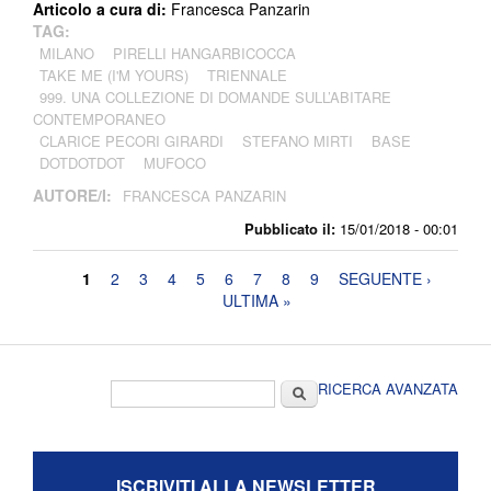
Articolo a cura di:
Francesca Panzarin
TAG:
MILANO
PIRELLI HANGARBICOCCA
TAKE ME (I'M YOURS)
TRIENNALE
999. UNA COLLEZIONE DI DOMANDE SULL’ABITARE
CONTEMPORANEO
CLARICE PECORI GIRARDI
STEFANO MIRTI
BASE
DOTDOTDOT
MUFOCO
AUTORE/I:
FRANCESCA PANZARIN
Pubblicato il:
15/01/2018 - 00:01
Pagine
1
2
3
4
5
6
7
8
9
SEGUENTE ›
ULTIMA »
Form di ricerca
Cerca
RICERCA AVANZATA
ISCRIVITI ALLA NEWSLETTER