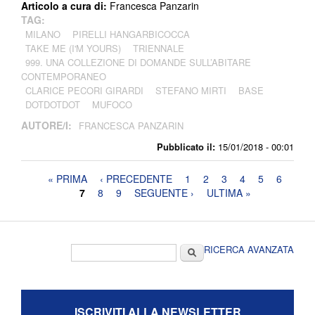
Articolo a cura di:
Francesca Panzarin
TAG:
MILANO
PIRELLI HANGARBICOCCA
TAKE ME (I'M YOURS)
TRIENNALE
999. UNA COLLEZIONE DI DOMANDE SULL’ABITARE
CONTEMPORANEO
CLARICE PECORI GIRARDI
STEFANO MIRTI
BASE
DOTDOTDOT
MUFOCO
AUTORE/I:
FRANCESCA PANZARIN
Pubblicato il:
15/01/2018 - 00:01
Pagine
« PRIMA
‹ PRECEDENTE
1
2
3
4
5
6
7
8
9
SEGUENTE ›
ULTIMA »
Form di ricerca
Cerca
RICERCA AVANZATA
ISCRIVITI ALLA NEWSLETTER