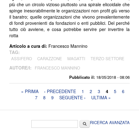
più che un circolo vizioso piuttosto una spirale elicoidale che
spinge inesorabilmente le organizzazioni non profit giù verso
il baratro; quelle organizzazioni che vivono prevalentemente
di fondi provenienti da fondazioni o enti pubblici. Del perché
tutto ciò avviene, e cosa potrebbe servire per invertire la
rotta
Articolo a cura di:
Francesco Mannino
TAG:
ASSIFERO
CARAZZONE
MAGATTI
TERZO SETTORE
AUTORE/I:
FRANCESCO MANNINO
Pubblicato il:
18/05/2018 - 08:06
Pagine
« PRIMA
‹ PRECEDENTE
1
2
3
4
5
6
7
8
9
SEGUENTE ›
ULTIMA »
Form di ricerca
Cerca
RICERCA AVANZATA