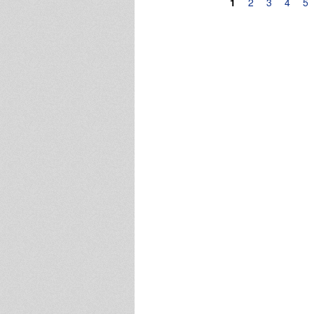
Pagine
1
2
3
4
5