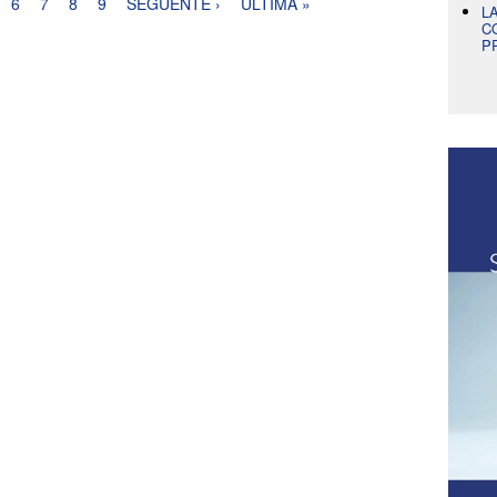
6
7
8
9
SEGUENTE ›
ULTIMA »
L
C
P