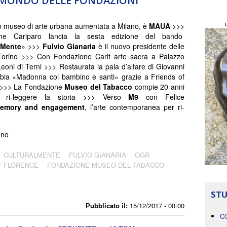
L MONDO DELLE FONDAZIONI
 museo di arte urbana aumentata a Milano, è
MAUA
>>>
one Cariparo lancia la sesta edizione del bando
lMente
» >>>
Fulvio Gianaria
è il nuovo presidente delle
orino >>> Con Fondazione Carit arte sacra a Palazzo
eoni di Terni >>> Restaurata la pala d’altare di Giovanni
bia «Madonna col bambino e santi» grazie a Friends of
 >>> La Fondazione
Museo del Tabacco
compie 20 anni
 ri-leggere la storia
>>>
Verso
M9
con Felice
emory and engagement
, l’arte contemporanea per ri-
eno
CULTURALMENTE
FULVIO GIANARIA
OGR
F FLORENCE
FONDAZIONE MUSEO DEL TABACCO
STU
Pubblicato il:
15/12/2017 - 00:00
C