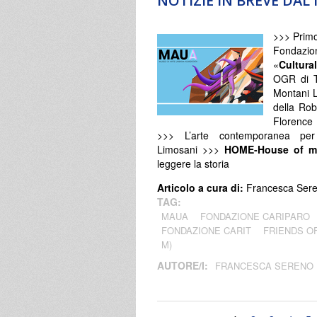
NOTIZIE IN BREVE DA
>>> Primo
Fondazi
«
Cultura
OGR di T
Montani L
della Rob
Florence
>>> L’arte contemporanea per
Limosani >>>
HOME-House of m
leggere la storia
Articolo a cura di:
Francesca Ser
TAG:
MAUA
FONDAZIONE CARIPARO
FONDAZIONE CARIT
FRIENDS O
M)
AUTORE/I:
FRANCESCA SERENO