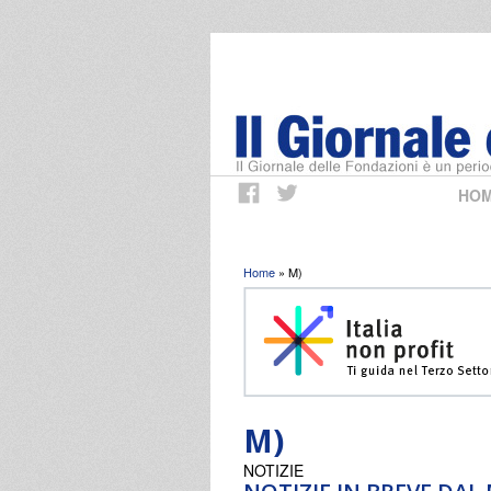
HO
Tu sei qui
Home
» M)
M)
NOTIZIE