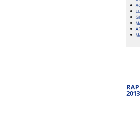
A
L
G
M
A
M
RAP
2013