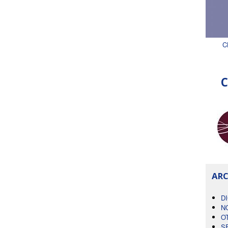
C
C
ARC
D
N
O
S