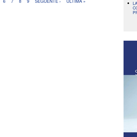
6
7
8
9
SEGUENTE ›
ULTIMA »
L
C
P