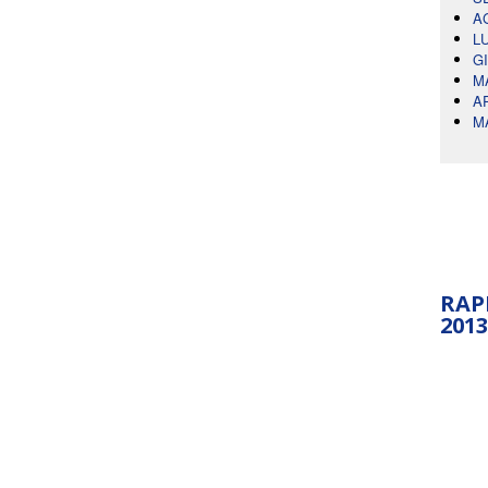
A
L
G
M
A
M
RAP
2013