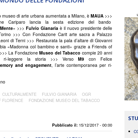
L MONDO DELLE FONDAZIONI
 museo di arte urbana aumentata a Milano, è
MAUA
>>>
one Cariparo lancia la sesta edizione del bando
lMente
» >>>
Fulvio Gianaria
è il nuovo presidente delle
orino >>> Con Fondazione Carit arte sacra a Palazzo
eoni di Terni >>> Restaurata la pala d’altare di Giovanni
bia «Madonna col bambino e santi» grazie a Friends of
 >>> La Fondazione
Museo del Tabacco
compie 20 anni
 ri-leggere la storia
>>>
Verso
M9
con Felice
emory and engagement
, l’arte contemporanea per ri-
eno
CULTURALMENTE
FULVIO GIANARIA
OGR
F FLORENCE
FONDAZIONE MUSEO DEL TABACCO
STU
Pubblicato il:
15/12/2017 - 00:00
C