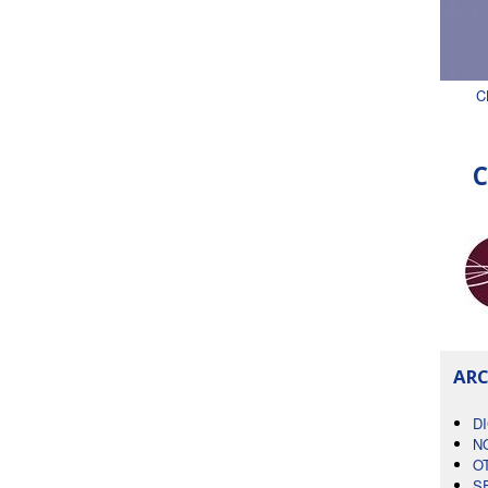
C
C
ARC
D
N
O
S