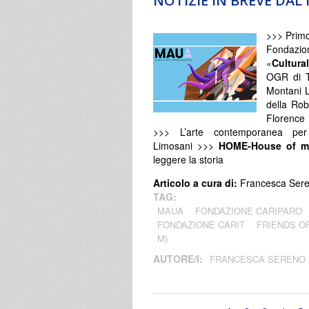
NOTIZIE IN BREVE DA
>>> Primo
Fondazi
«
Cultura
OGR di T
Montani L
della Rob
Florence
>>> L’arte contemporanea per
Limosani >>>
HOME-House of m
leggere la storia
Articolo a cura di:
Francesca Ser
TAG:
MAUA
FONDAZIONE CARIPARO
FONDAZIONE CARIT
FRIENDS O
M)
AUTORE/I:
FRANCESCA SERENO