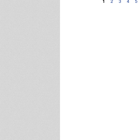
Pagine
1
2
3
4
5