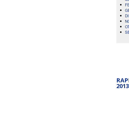
F
G
D
N
O
S
RAP
2013