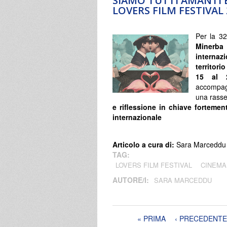
SIAMO TUTTI AMANTI 
LOVERS FILM FESTIVAL 
Per la 32
Minerba
internaz
territorio
15 al 
accompagn
una rass
e riflessione in chiave fortemen
internazionale
Articolo a cura di:
Sara Marceddu
TAG:
LOVERS FILM FESTIVAL
CINEMA
AUTORE/I:
SARA MARCEDDU
Pagine
« PRIMA
‹ PRECEDENTE