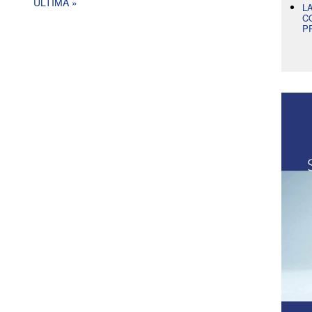
ULTIMA »
L
C
P