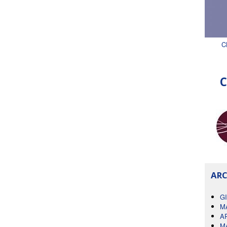
C
C
ARC
G
M
A
M