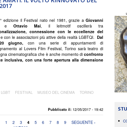
E AMATI. IL VOLTO RINNOVATO DEL
2017
° edizione il Festival nato nel 1981, grazie a
Giovanni
e
Ottavio Mai
, il leitmotif oscillerà tra
ionalizzazione, connessione con le eccellenze del
e con le associazioni più attive della realtà LGBTQI.
Dal
20 giugno,
con una serie di appuntamenti di
amento al Lovers Film Festival, Torino sarà teatro di
egna cinematografica che è anche momento di
confronto
te inclusiva, con una forte apertura alla dimensione
 LGBT
FESTIVAL
MUSEO DEL CINEMA
TORINO
STU
Pubblicato il:
12/05/2017 - 19:42
C
1
2
3
4
5
6
7
8
9
SEGUENTE ›