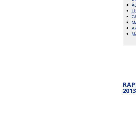
A
L
G
M
A
M
RAP
2013