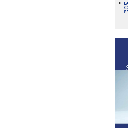
L
C
P