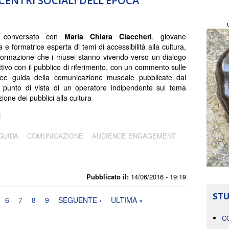
 CENTRI SOCIALI DELL’EPOCA
 conversato con
Maria Chiara Ciaccheri
, giovane
a e formatrice esperta di temi di accessibilità alla cultura,
sformazione che i musei stanno vivendo verso un dialogo
ttivo con il pubblico di riferimento, con un commento sulle
nee guida della comunicazione museale pubblicate dal
l punto di vista di un operatore indipendente sul tema
azione dei pubblici alla cultura
i
GUIDA
COMUNICAZIONE
AUDIENCE ENGAGEMENT
Pubblicato il:
14/06/2016 - 19:19
STU
6
7
8
9
SEGUENTE ›
ULTIMA »
C