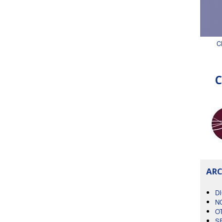
C
C
ARC
D
N
O
S