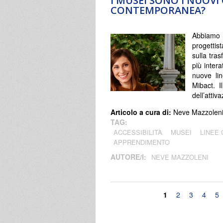
I MUSEI SONO I NUOVI
CONTEMPORANEA?
Abbiamo
progettist
sulla tra
più intera
nuove li
Mibact. I
dell’attiv
Articolo a cura di:
Neve Mazzolen
TAG:
ACCESSIBILITÀ
MUSEI
LINEE 
APPRENDIMENTO
AUTORE/I:
NEVE MAZZOLENI
Pagine
1
2
3
4
5