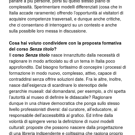
parlare a più persone, porsi su quello stesso piano di
complessità. Sperimentare modelli differenziati (cosa che in
Italia accade raramente) offrendo l’opportunità ai visitatori di
acquisire competenze trasversali, e dunque anche critiche,
che ci consentano di interrogarci su un contesto e anche
sulla possibile loro messa in discussione.
Cosa hai voluto condividere con la proposta formativa
del corso
Senza titolo
?
Il
corso
Senza titolo
nasce innanzitutto dalla necessità di
ragionare in modo articolato su di un tema in Italia poco
approfondito. Dal bisogno fortissimo di concepire i processi di
formazione in modo nuovo, complesso, attivo, capace di
contraddirsi senza offrire soluzioni date. Fra le altre, inoltre,
nasce dall’esigenza di scardinare lo stereotipo delle
gerarchie museali: dal domandarsi, per esempio, a chi spetta
l’autorità al museo di definire le didascalie? Ragionare
dunque in una chiave democratica che ponga sullo stesso
livello professionisti diversi: dal curatore, all’educatore, al
responsabile dell’accessibilità al grafico. Ed infine dalla
volontà di spingere verso la definizione di nuovi modelli
culturali: proposte che possono nascere dalla progettazione
di una libreria indipendente e coltissima che ragiona proprio