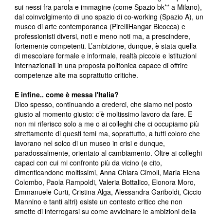
sui nessi fra parola e immagine (come Spazio bk** a Milano),
dal coinvolgimento di uno spazio di co-working (Spazio A), un
museo di arte contemporanea (PirelliHangar Bicocca) e
professionisti diversi, noti e meno noti ma, a prescindere,
fortemente competenti. L’ambizione, dunque, è stata quella
di mescolare formale e informale, realtà piccole e istituzioni
internazionali in una proposta polifonica capace di offrire
competenze alte ma soprattutto critiche.
E infine.. come è messa l'Italia?
Dico spesso, continuando a crederci, che siamo nel posto
giusto al momento giusto: c’è moltissimo lavoro da fare. E
non mi riferisco solo a me o ai colleghi che ci occupiamo più
strettamente di questi temi ma, soprattutto, a tutti coloro che
lavorano nel solco di un museo in crisi e dunque,
paradossalmente, orientato al cambiamento. Oltre ai colleghi
capaci con cui mi confronto più da vicino (e cito,
dimenticandone moltissimi, Anna Chiara Cimoli, Maria Elena
Colombo, Paola Rampoldi, Valeria Bottalico, Elonora Moro,
Emmanuele Curti, Cristina Alga, Alessandra Gariboldi, Ciccio
Mannino e tanti altri) esiste un contesto critico che non
smette di interrogarsi su come avvicinare le ambizioni della