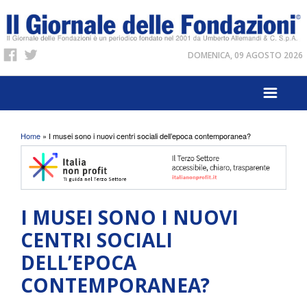
DOMENICA, 09 AGOSTO 2026
Tu sei qui
Home
» I musei sono i nuovi centri sociali dell’epoca contemporanea?
I MUSEI SONO I NUOVI
CENTRI SOCIALI
DELL’EPOCA
CONTEMPORANEA?