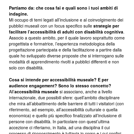
Partiamo da: che cosa fai e quali sono i tuoi ambiti di
indagine.
Mi occupo di temi legati all’inclusione e al coinvolgimento dei
pubblici museali con un focus specifico sulle
strategie per
facilitare l’accessibilità di adulti con disabilità cognitiva
.
Associo a questo ambito, per il quale lavoro soprattutto come
progettista e formatrice, l’esperienza metodologica della
progettazione partecipata e della facilitazione a partire dalla
quale ho sviluppato diverse proposte che si interrogano sulle
modalità di apprendimento rivolti a pubblici differenti e non
solo con disabilità.
Cosa si intende per accessibilità museale? E per
audience engagement? Sono lo stesso concetto?
All’
accessibilità museale
si associano, anche a livello
internazionale, due possibili sfere: quell’ambito disciplinare
che mira all’abbattimento delle barriere di tutti i visitatori (con
riferimento, ad esempio, all’accessibilità culturale o quella
economica) e quello più specifico finalizzato all’inclusione di
persone con disabilità. In particolare con quest’ultima
accezione ci riferiamo, in Italia, ad una disciplina il cui
processo di riconoscimento è tuttavia in corso e i cui confini