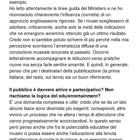
esempio.
Ho letto attentamente le linee guida del Ministero e ne ho
riconosciuto chiaramente l’influenza (corretta) di un
approccio anglosassone rigoroso. Se i musei scegliessero di
adottare, criticamente, anche solo la metà delle indicazioni
che ne emergono avremmo ottenuto già un ottimo risultato.
Credo non si sarebbe potuto scrivere di più perché nella mia
percezione scontiamo l’arretratezza diffusa di una
concezione museale ancorata al passato. Occorre
letteralmente accompagnare le istituzioni verso pratiche
nuove ma senza farle sentire smarrite. E quindi, in generale,
penso che per i destinatari della pubblicazione (la prima
italiana, del resto, sul tema) sia un buon riferimento.
Il pubblico è davvero attivo e partecipativo? Non
rischiamo la logica del edu/entertainment?
E’ una domanda complessa e utile: credo che se da un lato
alcune fasce sono diventate più esigenti, consapevoli, altre
vivono un processo che ne altera i tempi di attenzione che
vanno progressivamente accorciandosi. In questo senso
però penso anche che fra le potenzialità educative del
museo ci possa essere anche l’educazione alla tenuta
dell’attenzione durante la fruizione: è un esercizio magari