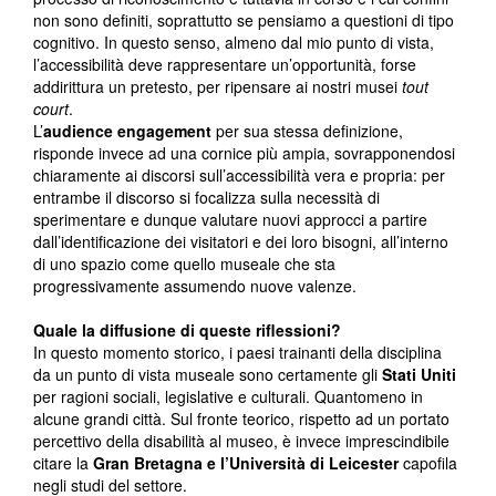
non sono definiti, soprattutto se pensiamo a questioni di tipo
cognitivo. In questo senso, almeno dal mio punto di vista,
l’accessibilità deve rappresentare un’opportunità, forse
addirittura un pretesto, per ripensare ai nostri musei
tout
court
.
L’
audience engagement
per sua stessa definizione,
risponde invece ad una cornice più ampia, sovrapponendosi
chiaramente ai discorsi sull’accessibilità vera e propria: per
entrambe il discorso si focalizza sulla necessità di
sperimentare e dunque valutare nuovi approcci a partire
dall’identificazione dei visitatori e dei loro bisogni, all’interno
di uno spazio come quello museale che sta
progressivamente assumendo nuove valenze.
Quale la diffusione di queste riflessioni?
In questo momento storico, i paesi trainanti della disciplina
da un punto di vista museale sono certamente gli
Stati Uniti
per ragioni sociali, legislative e culturali. Quantomeno in
alcune grandi città. Sul fronte teorico, rispetto ad un portato
percettivo della disabilità al museo, è invece imprescindibile
citare la
Gran Bretagna e l’Università di Leicester
capofila
negli studi del settore.