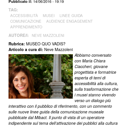
Pubblicato il:
14/06/2016 - 19:19
TAG:
ACCESSIBILITÀ
MUSEI
LINEE GUIDA
COMUNICAZIONE
AUDIENCE ENGAGEMENT
APPRENDIMENTO
AUTORE/I:
NEVE MAZZOLENI
Rubrica:
MUSEO QUO VADIS?
Articolo a cura di:
Neve Mazzoleni
Abbiamo conversato
con Maria Chiara
Ciaccheri, giovane
progettista e formatrice
esperta di temi di
accessibilità alla cultura,
sulla trasformazione che
i musei stanno vivendo
verso un dialogo più
interattivo con il pubblico di riferimento, con un commento
sulle nuove linee guida della comunicazione museale
pubblicate dal Mibact. Il punto di vista di un operatore
indipendente sul tema dell’attivazione dei pubblici alla cultura