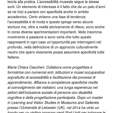
teoria alla pratica. L’accessibilità museale segue le stesse
sorti. Un elemento di interesse è il fatto che da un paio d’anni
se ne inizi a parlare con specificità anche in ambito
accademico. Certo viviamo una fase di tendenza:
l’accessibilità è di moda e questo spinge verso alcune
storture ma, oltre a realtà storicamente di rilievo, sono anche
in corso diverse sperimentazioni importanti. Vedo insomma
movimento e passione e sono certa che tutto questo
rappresenti in ogni caso un’opportunità per interrogarci nel
profondo, nella definizione di un approccio culturalmente
neutro che spero vivamente possa assumere specificità tutte
italiane.
Maria Chiara Ciaccheri. Collabora come progettista e
formatrice con numerosi enti, istituzioni e musei occupandosi
soprattutto di accessibilità e facilitazione dei processi di
apprendimento. Affianca a competenze specifiche rivolte
al coinvolgimento dei visitatori, una lunga esperienza nei
settori dell’inclusione sociale di persone con disabilità
cognitiva e della progettazione partecipata. Dopo un master
in
Learning and Visitor Studies in Museums and Galleries
presso l’Università di Leicester (UK), nel 2014 ha vinto un
bando per un visiting program negli Stati Uniti per indagare le