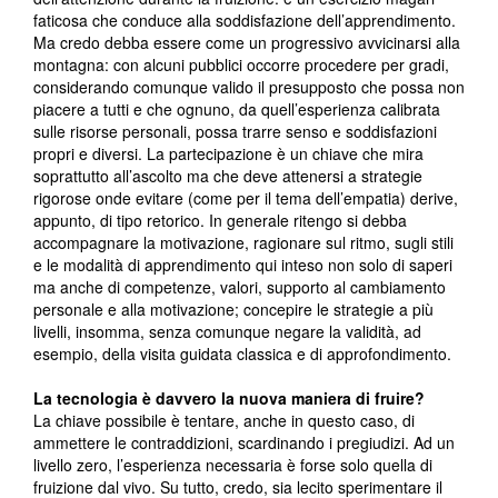
faticosa che conduce alla soddisfazione dell’apprendimento.
Ma credo debba essere come un progressivo avvicinarsi alla
montagna: con alcuni pubblici occorre procedere per gradi,
considerando comunque valido il presupposto che possa non
piacere a tutti e che ognuno, da quell’esperienza calibrata
sulle risorse personali, possa trarre senso e soddisfazioni
propri e diversi. La partecipazione è un chiave che mira
soprattutto all’ascolto ma che deve attenersi a strategie
rigorose onde evitare (come per il tema dell’empatia) derive,
appunto, di tipo retorico. In generale ritengo si debba
accompagnare la motivazione, ragionare sul ritmo, sugli stili
e le modalità di apprendimento qui inteso non solo di saperi
ma anche di competenze, valori, supporto al cambiamento
personale e alla motivazione; concepire le strategie a più
livelli, insomma, senza comunque negare la validità, ad
esempio, della visita guidata classica e di approfondimento.
La tecnologia è davvero la nuova maniera di fruire?
La chiave possibile è tentare, anche in questo caso, di
ammettere le contraddizioni, scardinando i pregiudizi. Ad un
livello zero, l’esperienza necessaria è forse solo quella di
fruizione dal vivo. Su tutto, credo, sia lecito sperimentare il