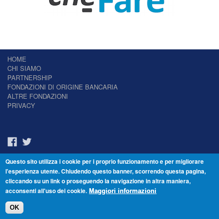
HOME
CHI SIAMO
PARTNERSHIP
FONDAZIONI DI ORIGINE BANCARIA
ALTRE FONDAZIONI
PRIVACY
Questo sito utilizza i cookie per i proprio funzionamento e per migliorare
Il Giornale delle Fondazioni - Periodico telematico
l'esperienza utente. Chiudendo questo banner, scorrendo questa pagina,
Reg. Tribunale n.7 del 22/07/2014 – ISSN 2421-2466
cliccando su un link o proseguendo la navigazione in altra maniera,
© Fondazione Venezia 2000 - Dorsoduro 3488/U - 30123 Venezia - Italia -
acconsenti all'uso dei cookie.
C.F. 94046390277
Maggiori informazioni
OK