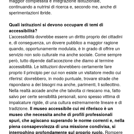
maggior complessità e integrazione istituzionale,
continuando a nutrirsi di ricerca e, secondo me, anche di
sperimentazioni ibride.
Quali istituzioni si devono occupare di temi di
accessibilità?
L’accessibilità dovrebbe essere un diritto proprio dei cittadini
e, di conseguenza, un dovere pubblico a maggior ragione
quando, opportunamente modulata, è in grado di offrire un
servizio non solo culturale ma anche sociale. Come sempre
però, tutto dipende dall’accezione che diamo al termine
accessibilità. Le istituzioni dovrebbero certamente fare
proprio il principio per cui non esiste un visitatore medio cui
riferirsi: dovrebbero, in modo puntuale, trovare strade che
rispondano a dei bisogni ma anche, parimenti, li sollecitino.
Nella realtà accade anche che talvolta ci riescano ma, fatto
salvo per certe sensibilità personali, sono spesso vittima di
impalcature rigide, di una cultura estremamente lineare e di
tradizione.
Il museo accessibile cui mi riferisco è un
museo che necessita anche di profili professionali
spuri, che agiscano superando le norme correnti e, nella
piena consapevolezza di una missione condivisa, si
interroghino profondamente sul proprio ruolo.
Rompere