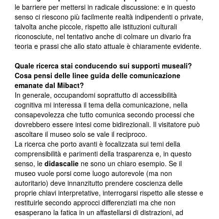
le barriere per mettersi in radicale discussione: e in questo
senso ci riescono più facilmente realtà indipendenti o private,
talvolta anche piccole, rispetto alle istituzioni culturali
riconosciute, nel tentativo anche di colmare un divario fra
teoria e prassi che allo stato attuale è chiaramente evidente.
Quale ricerca stai conducendo sui supporti museali?
Cosa pensi delle linee guida delle comunicazione
emanate dal Mibact?
In generale, occupandomi soprattutto di accessibilità
cognitiva mi interessa il tema della comunicazione, nella
consapevolezza che tutto comunica secondo processi che
dovrebbero essere intesi come bidirezionali. Il visitatore può
ascoltare il museo solo se vale il reciproco.
La ricerca che porto avanti è focalizzata sui temi della
comprensibilità e parimenti della trasparenza e, in questo
senso, le
didascalie
ne sono un chiaro esempio. Se il
museo vuole porsi come luogo autorevole (ma non
autoritario) deve innanzitutto prendere coscienza delle
proprie chiavi interpretative, interrogarsi rispetto alle stesse e
restituirle secondo approcci differenziati ma che non
esasperano la fatica in un affastellarsi di distrazioni, ad