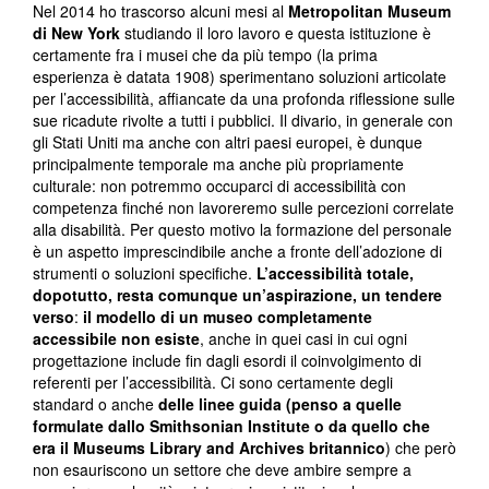
Nel 2014 ho trascorso alcuni mesi al
Metropolitan Museum
di New York
studiando il loro lavoro e questa istituzione è
certamente fra i musei che da più tempo (la prima
esperienza è datata 1908) sperimentano soluzioni articolate
per l’accessibilità, affiancate da una profonda riflessione sulle
sue ricadute rivolte a tutti i pubblici. Il divario, in generale con
gli Stati Uniti ma anche con altri paesi europei, è dunque
principalmente temporale ma anche più propriamente
culturale: non potremmo occuparci di accessibilità con
competenza finché non lavoreremo sulle percezioni correlate
alla disabilità. Per questo motivo la formazione del personale
è un aspetto imprescindibile anche a fronte dell’adozione di
strumenti o soluzioni specifiche.
L’accessibilità totale,
dopotutto, resta comunque un’aspirazione, un tendere
verso
:
il modello di un museo completamente
accessibile non esiste
, anche in quei casi in cui ogni
progettazione include fin dagli esordi il coinvolgimento di
referenti per l’accessibilità. Ci sono certamente degli
standard o anche
delle linee guida (penso a quelle
formulate dallo Smithsonian Institute o da quello che
era il Museums Library and Archives britannico
) che però
non esauriscono un settore che deve ambire sempre a