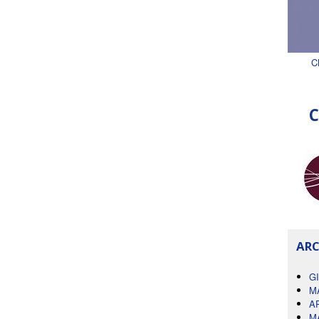
C
C
ARC
G
M
A
M