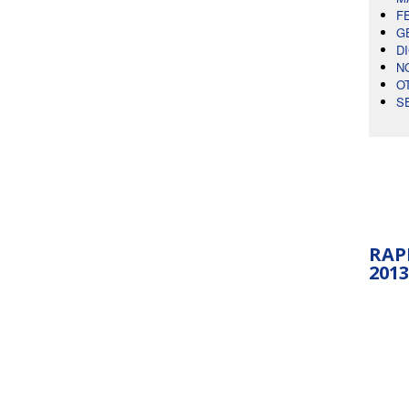
F
G
D
N
O
S
RAP
2013