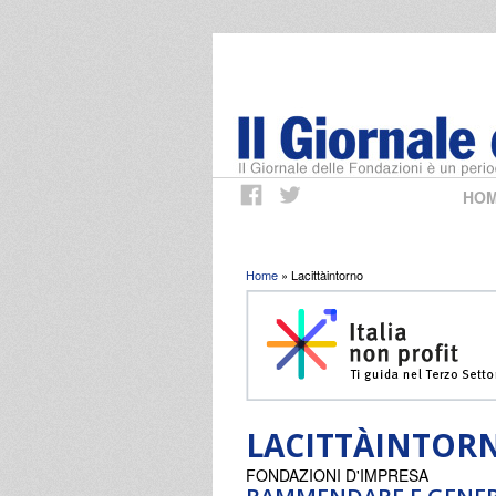
HO
Tu sei qui
Home
» Lacittàintorno
LACITTÀINTOR
FONDAZIONI D'IMPRESA