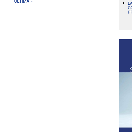
ULTIMA »
L
C
P