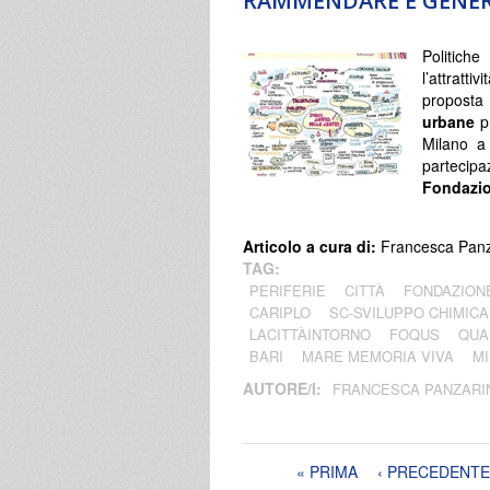
RAMMENDARE E GENERA
Politiche
l’attratt
propost
urbane
pr
Milano a
partecip
Fondazio
Articolo a cura di:
Francesca Panz
TAG:
PERIFERIE
CITTÀ
FONDAZION
CARIPLO
SC-SVILUPPO CHIMICA
LACITTÀINTORNO
FOQUS
QUA
BARI
MARE MEMORIA VIVA
M
AUTORE/I:
FRANCESCA PANZARI
Pagine
« PRIMA
‹ PRECEDENTE