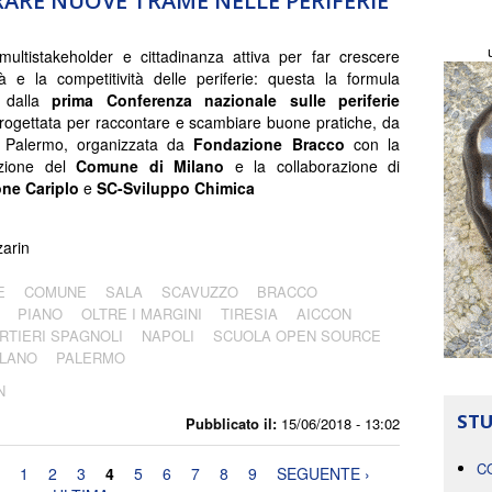
RE NUOVE TRAME NELLE PERIFERIE
 multistakeholder e cittadinanza attiva per far crescere
ività e la competitività delle periferie: questa la formula
a dalla
prima Conferenza nazionale sulle periferie
ogettata per raccontare e scambiare buone pratiche, da
 Palermo, organizzata da
Fondazione Bracco
con la
azione del
Comune di Milano
e la collaborazione di
ne Cariplo
e
SC-Sviluppo Chimica
arin
E
COMUNE
SALA
SCAVUZZO
BRACCO
PIANO
OLTRE I MARGINI
TIRESIA
AICCON
RTIERI SPAGNOLI
NAPOLI
SCUOLA OPEN SOURCE
ILANO
PALERMO
N
STU
Pubblicato il:
15/06/2018 - 13:02
C
1
2
3
4
5
6
7
8
9
SEGUENTE ›