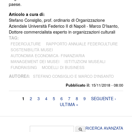
paese.
Articolo a cura di:
Stefano Consiglio, prof. ordinario di Organizzazione
Aziendale Università Federico II di Napoli - Marco D'Isanto,
Dottore commercialista esperto in organizzazioni culturali
TAG:
FEDERCULTURE
RAPPORTO ANNUALE FEDERCULTURE
SOSTENIBILITÀ MUSEI
AUTONOMIA ECONOMICA- FINANZIARIA
MANAGEMENT DEI MUSEI
ISTITUZIONI MUSEALI
FUNDRAISING
MODELLI DI BUSINESS
AUTORE/I:
STEFANO CONSIGLIO E MARCO D'INSANTO
Pubblicato il:
15/11/2018 - 08:00
Pagine
1
2
3
4
5
6
7
8
9
SEGUENTE ›
ULTIMA »
Form di ricerca
Cerca
RICERCA AVANZATA