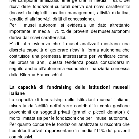
Nel campione analizzato emerge che in media il 62% dei
ricavi delle fondazioni culturali deriva dai ricavi caratteristici
(incassi da biglietti, location management, attività didattica,
vendite di altri servizi, diritti di concessione).
Per i musei autonomi si evidenzia un dato altrettanto
importante: in media il 75 % dei proventi dei musei autonomi
deriva dai ricavi caratteristici.
E’ di tutta evidenza che i musei analizzati mostrano una
discreta capacità di generare ricavi in forma autonoma che
costituisce una premessa interessante per verificare come,
nei prossimi anni, questa tendenza possa consolidarsi in
seguito anche all’autonomia economico-finanziaria concessa
dalla Riforma Franceschini.
La capacità di fundraising delle istituzioni museali
italiane
La capacità di fundraising delle istituzioni museali italiane,
misurata dall'abilità nell'attrarre contributi in conto gestione
provenienti da soggetti privati (grandi e piccoli donatori) è
molto limitata sia per le fondazioni che per i musei autonomi.
Per quanto concerne le fondazioni analizzate si riscontra che
i contributi privati rappresentano in media l'11% dei proventi
complessivi.