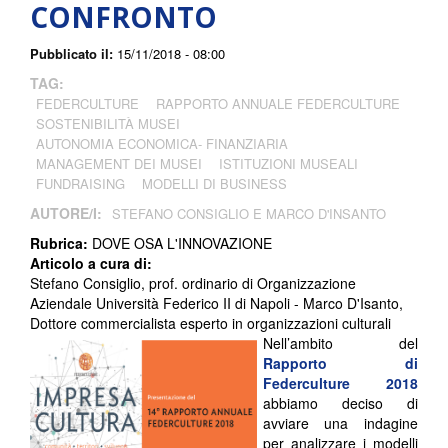
CONFRONTO
Pubblicato il:
15/11/2018 - 08:00
TAG:
FEDERCULTURE
RAPPORTO ANNUALE FEDERCULTURE
SOSTENIBILITÀ MUSEI
AUTONOMIA ECONOMICA- FINANZIARIA
MANAGEMENT DEI MUSEI
ISTITUZIONI MUSEALI
FUNDRAISING
MODELLI DI BUSINESS
AUTORE/I:
STEFANO CONSIGLIO E MARCO D'INSANTO
Rubrica:
DOVE OSA L'INNOVAZIONE
Articolo a cura di:
Stefano Consiglio, prof. ordinario di Organizzazione
Aziendale Università Federico II di Napoli - Marco D'Isanto,
Dottore commercialista esperto in organizzazioni culturali
Nell’ambito del
Rapporto di
Federculture 2018
abbiamo deciso di
avviare una indagine
per analizzare i modelli