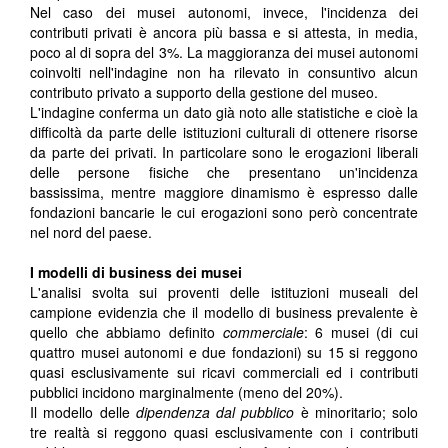
Nel caso dei musei autonomi, invece, l'incidenza dei
contributi privati è ancora più bassa e si attesta, in media,
poco al di sopra del 3%. La maggioranza dei musei autonomi
coinvolti nell'indagine non ha rilevato in consuntivo alcun
contributo privato a supporto della gestione del museo.
L'indagine conferma un dato già noto alle statistiche e cioè la
difficoltà da parte delle istituzioni culturali di ottenere risorse
da parte dei privati. In particolare sono le erogazioni liberali
delle persone fisiche che presentano un'incidenza
bassissima, mentre maggiore dinamismo è espresso dalle
fondazioni bancarie le cui erogazioni sono però concentrate
nel nord del paese.
I modelli di business dei musei
L'analisi svolta sui proventi delle istituzioni museali del
campione evidenzia che il modello di business prevalente è
quello che abbiamo definito
commerciale
: 6 musei (di cui
quattro musei autonomi e due fondazioni) su 15 si reggono
quasi esclusivamente sui ricavi commerciali ed i contributi
pubblici incidono marginalmente (meno del 20%).
Il modello delle
dipendenza dal pubblico
è minoritario; solo
tre realtà si reggono quasi esclusivamente con i contributi