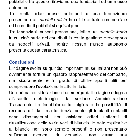
pubblici e tra queste ritroviamo due fondazioni ed un museo
autonomo.
Tre realtà (due musei autonomi e una fondazione)
presentano un
modello misto
in cui le entrate commerciale
ed i contributi pubblici si equivalgono.
Tre fondazioni museali presentano, infine, un
modello ibrido
in cui cioè parte dei contributi in conto gestione provengono
da soggetti privati, mentre nessun museo autonomo
presenta questa caratteristica.
Conclusioni
L'indagine svolta su quindici importanti musei italiani non può
ovviamente fornire un quadro rappresentativo del comparto,
ma sicuramente è in grado di offrire spunti utili per
comprendere l'evoluzione in atto in Italia.
Una prima considerazione che emerge dall'indagine è legata
all'aspetto metodologico: la sezione Amministrazione
Trasparente ha indubbiamente migliorato la possibilità di
recuperare i dati, ma tendenzialmente gli impianti contabili
sono disomogenei, non esistono criteri uniformi di
classificazione delle varie voci di bilancio, le note esplicative
al bilancio non sono sempre presenti o non presentano
sufficienti elementi di dettaglio, non esiste una