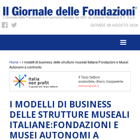
GIOVEDÌ, 06 AGOSTO 2026
Tu sei qui
Home
» I modelli di business delle strutture museali italiane:Fondazioni e Musei
Autonomi a confronto
I MODELLI DI BUSINESS
DELLE STRUTTURE MUSEALI
ITALIANE:FONDAZIONI E
MUSEI AUTONOMI A