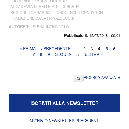
LUCIA PINI
LAURA LOMBARDI
ACCADEMIA DI BELLE ARTI DI BRERA
REGIONE LOMBARDIA
INNOCENCE FOUNDATION
FONDAZIONE BAGATTI VALSECCHI
AUTORE/I:
ELENA INCHINGOLO
Pubblicato il:
15/07/2018 - 00:01
Pagine
« PRIMA
‹ PRECEDENTE
1
2
3
4
5
6
7
8
9
SEGUENTE ›
ULTIMA »
Form di ricerca
Cerca
RICERCA AVANZATA
ISCRIVITI ALLA NEWSLETTER
ARCHIVIO NEWSLETTER PRECEDENTI