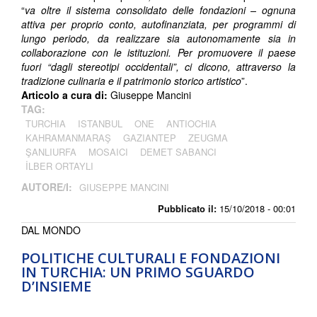
“
va oltre il sistema consolidato delle fondazioni – ognuna
attiva per proprio conto, autofinanziata, per programmi di
lungo periodo, da realizzare sia autonomamente sia in
collaborazione con le istituzioni. Per promuovere il paese
fuori “dagli stereotipi occidentali”, ci dicono, attraverso la
tradizione culinaria e il patrimonio storico artistico
”.
Articolo a cura di:
Giuseppe Mancini
TAG:
TURCHIA
ISTANBUL
ONE
ANTIOCHIA
KAHRAMANMARAŞ
GAZIANTEP
ZEUGMA
ŞANLIURFA
MOSAICI
DEMET SABANCI
İLBER ORTAYLI
AUTORE/I:
GIUSEPPE MANCINI
Pubblicato il:
15/10/2018 - 00:01
DAL MONDO
POLITICHE CULTURALI E FONDAZIONI
IN TURCHIA: UN PRIMO SGUARDO
D’INSIEME