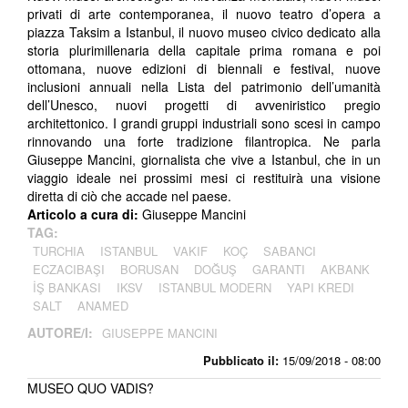
privati di arte contemporanea, il nuovo teatro d’opera a
piazza Taksim a Istanbul, il nuovo museo civico dedicato alla
storia plurimillenaria della capitale prima romana e poi
ottomana, nuove edizioni di biennali e festival, nuove
inclusioni annuali nella Lista del patrimonio dell’umanità
dell’Unesco, nuovi progetti di avveniristico pregio
architettonico. I grandi gruppi industriali sono scesi in campo
rinnovando una forte tradizione filantropica. Ne parla
Giuseppe Mancini, giornalista che vive a Istanbul, che in un
viaggio ideale nei prossimi mesi ci restituirà una visione
diretta di ciò che accade nel paese.
Articolo a cura di:
Giuseppe Mancini
TAG:
TURCHIA
ISTANBUL
VAKIF
KOÇ
SABANCI
ECZACIBAŞI
BORUSAN
DOĞUŞ
GARANTI
AKBANK
İŞ BANKASI
IKSV
ISTANBUL MODERN
YAPI KREDI
SALT
ANAMED
AUTORE/I:
GIUSEPPE MANCINI
Pubblicato il:
15/09/2018 - 08:00
MUSEO QUO VADIS?