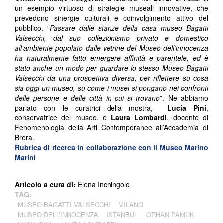
un esempio virtuoso di strategie museali innovative, che
prevedono sinergie culturali e coinvolgimento attivo del
pubblico. “
Passare dalle stanze della casa museo Bagatti
Valsecchi, dal suo collezionismo privato e domestico
all’ambiente popolato dalle vetrine del Museo dell’innocenza
ha naturalmente fatto emergere affinità e parentele, ed è
stato anche un modo per guardare lo stesso Museo Bagatti
Valsecchi da una prospettiva diversa, per riflettere su cosa
sia oggi un museo, su come i musei si pongano nei confronti
delle persone e delle città in cui si trovano
”. Ne abbiamo
parlato con le curatrici della mostra,
Lucia Pini
,
conservatrice del museo, e
Laura Lombardi
, docente di
Fenomenologia della Arti Contemporanee all’Accademia di
Brera.
Rubrica di ricerca in collaborazione con il Museo Marino
Marini
Articolo a cura di:
Elena Inchingolo
TAG:
MUSEO BAGATTI VALSECCHI
MILANO
MUSEO DELL’INNOCENZA
ISTANBUL
ORHAN PAMUK