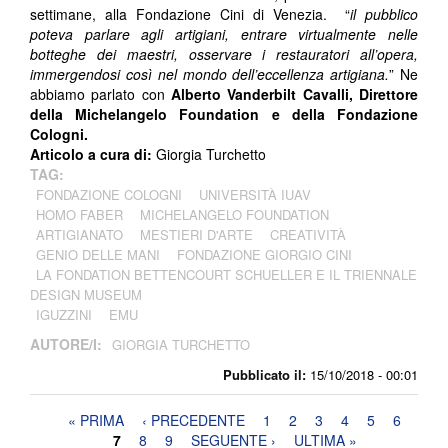
settimane, alla Fondazione Cini di Venezia. “
il pubblico
poteva parlare agli artigiani, entrare virtualmente nelle
botteghe dei maestri, osservare i restauratori all’opera,
immergendosi così nel mondo dell’eccellenza artigiana.
” Ne
abbiamo parlato con
Alberto Vanderbilt Cavalli, Direttore
della Michelangelo Foundation e della Fondazione
Cologni.
Articolo a cura di:
Giorgia Turchetto
TAG:
FONDAZIONE COLOGNI
UNIVERSITÀ IUAV
HOMO FABER
MICHELANGELO FOUNDATION
ARTIGIANATO
MESTIERI D'ARTE
CREATIVITÀ
GENIO DELLE MANI
FONDAZIONE GIORGIO CINI
LA FONDATION BETTENCOURT SCHUELLER E IL TRIENNALE
DESIGN MUSEUM
IGUZZINI
EMU
AUTORE/I:
GIORGIA TURCHETTO
Pubblicato il:
15/10/2018 - 00:01
Pagine
« PRIMA
‹ PRECEDENTE
1
2
3
4
5
6
7
8
9
SEGUENTE ›
ULTIMA »