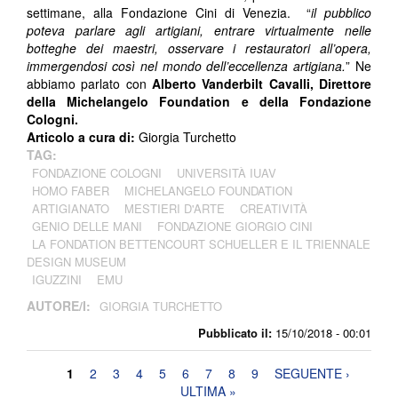
settimane, alla Fondazione Cini di Venezia. “
il pubblico
poteva parlare agli artigiani, entrare virtualmente nelle
botteghe dei maestri, osservare i restauratori all’opera,
immergendosi così nel mondo dell’eccellenza artigiana.
” Ne
abbiamo parlato con
Alberto Vanderbilt Cavalli, Direttore
della Michelangelo Foundation e della Fondazione
Cologni.
Articolo a cura di:
Giorgia Turchetto
TAG:
FONDAZIONE COLOGNI
UNIVERSITÀ IUAV
HOMO FABER
MICHELANGELO FOUNDATION
ARTIGIANATO
MESTIERI D'ARTE
CREATIVITÀ
GENIO DELLE MANI
FONDAZIONE GIORGIO CINI
LA FONDATION BETTENCOURT SCHUELLER E IL TRIENNALE
DESIGN MUSEUM
IGUZZINI
EMU
AUTORE/I:
GIORGIA TURCHETTO
Pubblicato il:
15/10/2018 - 00:01
Pagine
1
2
3
4
5
6
7
8
9
SEGUENTE ›
ULTIMA »