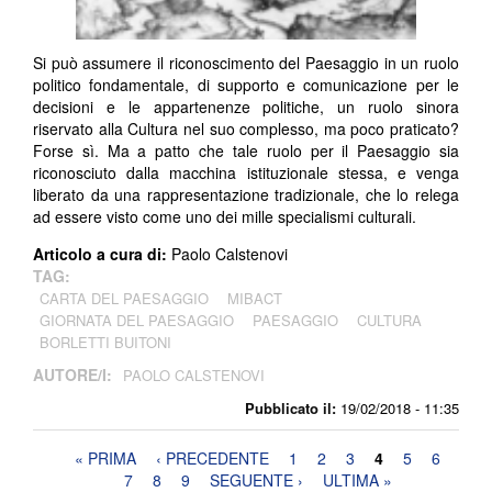
Si può assumere il riconoscimento del Paesaggio in un ruolo
politico fondamentale, di supporto e comunicazione per le
decisioni e le appartenenze politiche, un ruolo sinora
riservato alla Cultura nel suo complesso, ma poco praticato?
Forse sì. Ma a patto che tale ruolo per il Paesaggio sia
riconosciuto dalla macchina istituzionale stessa, e venga
liberato da una rappresentazione tradizionale, che lo relega
ad essere visto come uno dei mille specialismi culturali.
Articolo a cura di:
Paolo Calstenovi
TAG:
CARTA DEL PAESAGGIO
MIBACT
GIORNATA DEL PAESAGGIO
PAESAGGIO
CULTURA
BORLETTI BUITONI
AUTORE/I:
PAOLO CALSTENOVI
Pubblicato il:
19/02/2018 - 11:35
Pagine
« PRIMA
‹ PRECEDENTE
1
2
3
4
5
6
7
8
9
SEGUENTE ›
ULTIMA »