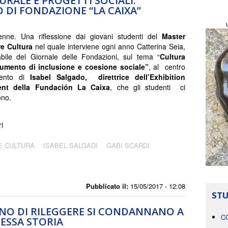
RALE E PROGETTI SOCIALI:
O DI FONDAZIONE “LA CAIXA”
nne. Una riflessione dai giovani studenti del
Master
re Cultura
nel quale interviene ogni anno Catterina Seia,
bile del Giornale delle Fondazioni, sul tema “
Cultura
umento di inclusione e coesione sociale”
, al centro
rvento di
Isabel Salgado, direttrice dell’Exhibition
ent della Fundación La Caixa
, che gli studenti ci
ono.
ri
E CULTURA
ISABEL SALGADI
GABI SCARDI
Pubblicato il:
15/05/2017 - 12:08
STU
NO DI RILEGGERE SI CONDANNANO A
C
ESSA STORIA