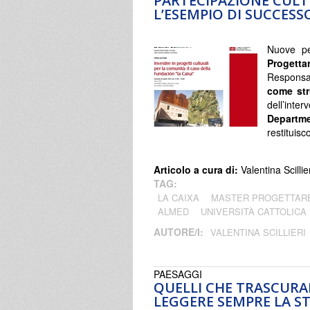
PARTECIPAZIONE CULTU
L’ESEMPIO DI SUCCESS
Nuove pe
Progetta
Responsa
come str
dell’inte
Departm
restituisc
Articolo a cura di:
Valentina Scillie
TAG:
LA CAIXA
MASTER PROGETTAR
ALMED
UNIVERSITÀ CATTOLICA
AUTORE/I:
VALENTINA SCILLIERI
PAESAGGI
QUELLI CHE TRASCURA
LEGGERE SEMPRE LA ST