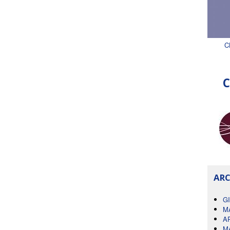
C
C
ARC
G
M
A
M