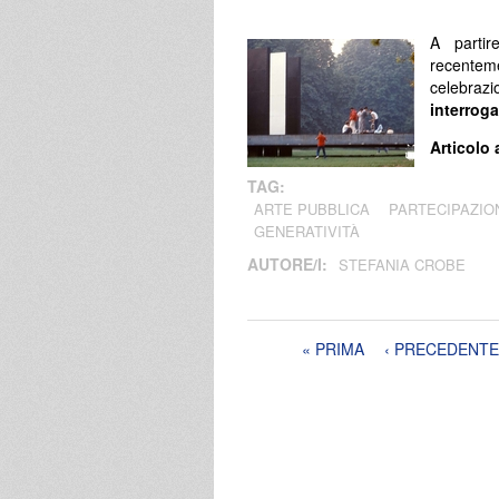
A parti
recentem
celebra
interrog
Articolo 
TAG:
ARTE PUBBLICA
PARTECIPAZIO
GENERATIVITÀ
AUTORE/I:
STEFANIA CROBE
Pagine
« PRIMA
‹ PRECEDENTE