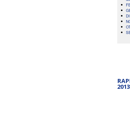
F
G
D
N
O
S
RAP
2013