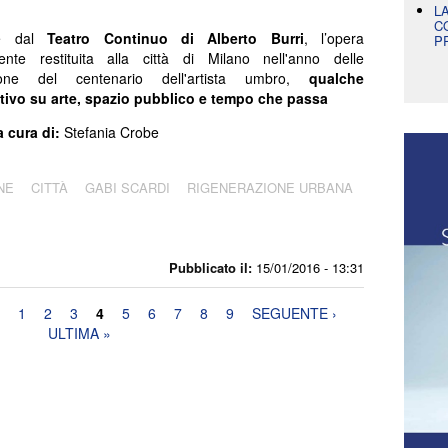
L
C
re dal
Teatro Continuo di Alberto Burri
, l’opera
P
ente restituita alla città di Milano nell'anno delle
zione del centenario dell'artista umbro,
qualche
ativo su arte, spazio pubblico e tempo che passa
a cura di:
Stefania Crobe
NE
CITTÀ
GABI SCARDI
RIGENERAZIONE URBANA
Pubblicato il:
15/01/2016 - 13:31
1
2
3
4
5
6
7
8
9
SEGUENTE ›
ULTIMA »