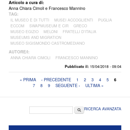
Articolo a cura di:
Anna Chiara Cimoli e Francesco Mannino
TAG:
IL MUSEO È DI TUTTI
MUSEI ACCOGLIENTI
PUGLIA
ECCOM
SWAPMUSEUM E CIR
GRECO
MUSEO EGIZIO
MELONI
FRATELLI D’ITALIA
MUSEUMS AND MIGRATION
MUSEO SIGISMONDO CASTROMEDIANO
AUTORE/I:
ANNA CHIARA CIMOLI
FRANCESCO MANNINO
Pubblicato il:
15/04/2018 - 09:04
Pagine
« PRIMA
‹ PRECEDENTE
1
2
3
4
5
6
7
8
9
SEGUENTE ›
ULTIMA »
Form di ricerca
Cerca
RICERCA AVANZATA