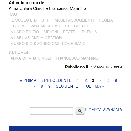
Articolo a cura di:
Anna Chiara Cimoli e Francesco Mannino
TAG:
IL MUSEO È DI TUTTI
MUSEI ACCOGLIENTI
PUGLIA
ECCOM
SWAPMUSEUM E CIR
GRECO
MUSEO EGIZIO
MELONI
FRATELLI D’ITALIA
MUSEUMS AND MIGRATION
MUSEO SIGISMONDO CASTROMEDIANO
AUTORE/I:
ANNA CHIARA CIMOLI
FRANCESCO MANNINO
Pubblicato il:
15/04/2018 - 09:04
Pagine
« PRIMA
‹ PRECEDENTE
1
2
3
4
5
6
7
8
9
SEGUENTE ›
ULTIMA »
Form di ricerca
Cerca
RICERCA AVANZATA