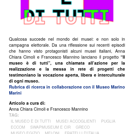
Qualcosa succede nel mondo dei musei: e non solo in
campagna elettorale. Da una riflessione sui recenti episodi
che hanno visto protagonisti alcuni musei italiani, Anna
Chiara Cimoli e Francesco Mannino lanciano il progetto
“Il
museo è di tutti”, una chiamata all’azione per la
realizzazione e la messa in rete di progetti che
testimoniano la vocazione aperta, libera e interculturale
di ogni museo.
Rubrica di ricerca in collaborazione con il Museo Marino
Marini
Articolo a cura di:
Anna Chiara Cimoli e Francesco Mannino
TAG:
IL MUSEO È DI TUTTI
MUSEI ACCOGLIENTI
PUGLIA
ECCOM
SWAPMUSEUM E CIR
GRECO
MUSEO EGIZIO
MELONI
FRATELLI D’ITALIA