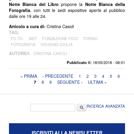
Notte Bianca del Libro
propone la
Notte Bianca della
Fotografia
, con tutti le sedi espositive aperte al pubblico
dalle ore 19 alle 24.
Articolo a cura di:
Cristina Casoli
TAG:
FO.TO.
MEF
FONDAZIONE FICO
TORINO
FOTOGRAFIA
HOUSING GIULIA
AUTORE/I:
CRISTINA CASOLI
Pubblicato il:
18/05/2018 - 08:01
Pagine
« PRIMA
‹ PRECEDENTE
1
2
3
4
5
6
7
8
9
SEGUENTE ›
ULTIMA »
Form di ricerca
Cerca
RICERCA AVANZATA
ISCRIVITI ALLA NEWSLETTER