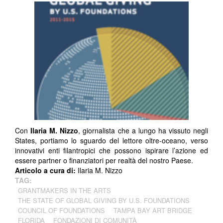
Con
Ilaria M. Nizzo
, giornalista che a lungo ha vissuto negli
States, portiamo lo sguardo del lettore oltre-oceano, verso
innovativi enti filantropici che possono ispirare l’azione ed
essere partner o finanziatori per realtà del nostro Paese.
Articolo a cura di:
Ilaria M. Nizzo
TAG:
GRANTMAKERS IN THE ARTS
THE STATE OF GLOBAL GIVING BY U.S. FOUNDATIONS
COUNCIL OF FOUNDATIONS
TAMPA BAY ART BRIDGE
FLORIDA
FONDAZIONI DI COMUNITÀ