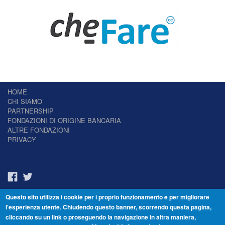
HOME
CHI SIAMO
PARTNERSHIP
FONDAZIONI DI ORIGINE BANCARIA
ALTRE FONDAZIONI
PRIVACY
Questo sito utilizza i cookie per i proprio funzionamento e per migliorare
Il Giornale delle Fondazioni - Periodico telematico
l'esperienza utente. Chiudendo questo banner, scorrendo questa pagina,
Reg. Tribunale n.7 del 22/07/2014 – ISSN 2421-2466
cliccando su un link o proseguendo la navigazione in altra maniera,
© Fondazione Venezia 2000 - Dorsoduro 3488/U - 30123 Venezia - Italia -