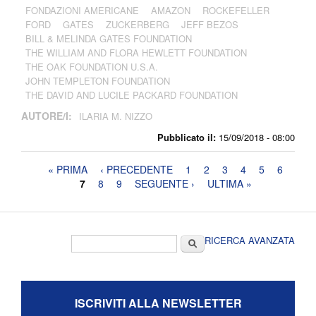
FONDAZIONI AMERICANE
AMAZON
ROCKEFELLER
FORD
GATES
ZUCKERBERG
JEFF BEZOS
BILL & MELINDA GATES FOUNDATION
THE WILLIAM AND FLORA HEWLETT FOUNDATION
THE OAK FOUNDATION U.S.A.
JOHN TEMPLETON FOUNDATION
THE DAVID AND LUCILE PACKARD FOUNDATION
AUTORE/I:
ILARIA M. NIZZO
Pubblicato il:
15/09/2018 - 08:00
Pagine
« PRIMA
‹ PRECEDENTE
1
2
3
4
5
6
7
8
9
SEGUENTE ›
ULTIMA »
Form di ricerca
Cerca
RICERCA AVANZATA
ISCRIVITI ALLA NEWSLETTER