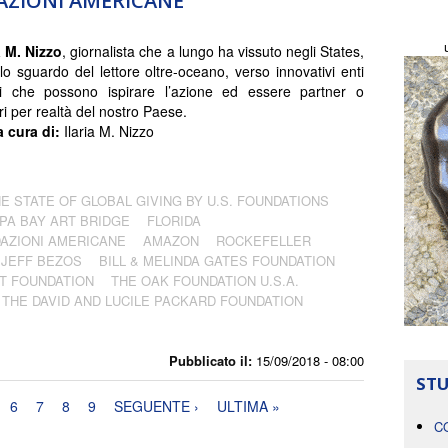
DAZIONI AMERICANE
a M. Nizzo
, giornalista che a lungo ha vissuto negli States,
lo sguardo del lettore oltre-oceano, verso innovativi enti
ici che possono ispirare l’azione ed essere partner o
ri per realtà del nostro Paese.
a cura di:
Ilaria M. Nizzo
E STATE OF GLOBAL GIVING BY U.S. FOUNDATIONS
PA BAY ART BRIDGE
FLORIDA
AZIONI AMERICANE
AMAZON
ROCKEFELLER
JEFF BEZOS
BILL & MELINDA GATES FOUNDATION
T FOUNDATION
THE OAK FOUNDATION U.S.A.
THE DAVID AND LUCILE PACKARD FOUNDATION
Pubblicato il:
15/09/2018 - 08:00
STU
6
7
8
9
SEGUENTE ›
ULTIMA »
C