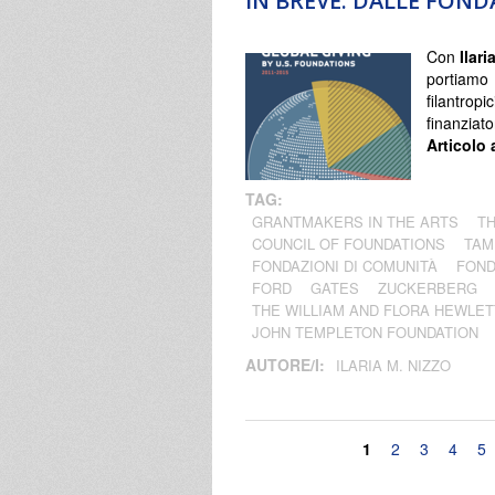
IN BREVE. DALLE FON
Con
Ilari
portiamo 
filantrop
finanziato
Articolo 
TAG:
GRANTMAKERS IN THE ARTS
TH
COUNCIL OF FOUNDATIONS
TAM
FONDAZIONI DI COMUNITÀ
FOND
FORD
GATES
ZUCKERBERG
THE WILLIAM AND FLORA HEWLET
JOHN TEMPLETON FOUNDATION
AUTORE/I:
ILARIA M. NIZZO
Pagine
1
2
3
4
5