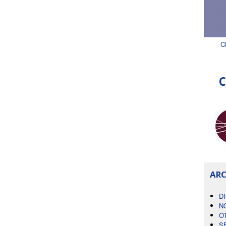
C
C
ARC
D
N
O
S