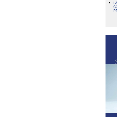
L
C
P