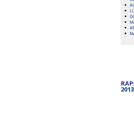
A
L
G
M
A
M
RAP
2013