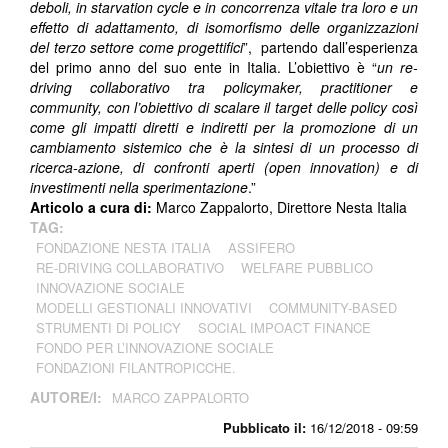
deboli, in starvation cycle e in concorrenza vitale tra loro e un
effetto di adattamento, di isomorfismo delle organizzazioni
del terzo settore come progettifici
”, partendo dall’esperienza
del primo anno del suo ente in Italia. L’obiettivo è “
un re-
driving collaborativo tra policymaker, practitioner e
community, con l’obiettivo di scalare il target delle policy così
come gli impatti diretti e indiretti
per la promozione di un
cambiamento sistemico che è la sintesi di un processo di
ricerca-azione, di confronti aperti (open innovation) e di
investimenti nella sperimentazione
.”
Articolo a cura di:
Marco Zappalorto, Direttore Nesta Italia
TAG:
FONDAZIONE NESTA ITALIA
ASSIFERO
RE-DRIVING COLLABORATIVO
WELFARE PUBBLICO
INNOVAZIONE SOCIALE
MODELLI GESTIONALI INNOVATIVI
COMMUNITY-BASED
STRUMENTI DI POLICY
SOCIAL IMPOACT FINANCE
FONDO PER L’INNOVAZIONE SOCIALE
FONDAZIONI FILANTROPICCHE.
AUTORE/I:
MARCO ZAPPALORTO
Pubblicato il:
16/12/2018 - 09:59