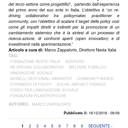
del terzo settore come progettifici
”, partendo dall’esperienza
del primo anno del suo ente in Italia. L’obiettivo è “
un re-
driving collaborativo tra policymaker, practitioner e
community, con l’obiettivo di scalare il target delle policy così
come gli impatti diretti e indiretti
per la promozione di un
cambiamento sistemico che è la sintesi di un processo di
ricerca-azione, di confronti aperti (open innovation) e di
investimenti nella sperimentazione
.”
Articolo a cura di:
Marco Zappalorto, Direttore Nesta Italia
TAG:
FONDAZIONE NESTA ITALIA
ASSIFERO
RE-DRIVING COLLABORATIVO
WELFARE PUBBLICO
INNOVAZIONE SOCIALE
MODELLI GESTIONALI INNOVATIVI
COMMUNITY-BASED
STRUMENTI DI POLICY
SOCIAL IMPOACT FINANCE
FONDO PER L’INNOVAZIONE SOCIALE
FONDAZIONI FILANTROPICCHE.
AUTORE/I:
MARCO ZAPPALORTO
Pubblicato il:
16/12/2018 - 09:59
Pagine
1
2
3
4
5
6
7
8
9
SEGUENTE ›