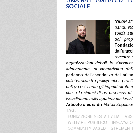
UNA BATTAGLIA CULTU
SOCIALE
“
Nuovi st
bandi, ind
solida att
del prop
Fondazio
dall’art
“
occorre 
organizzazioni deboli, in starvati
adattamento, di isomorfismo dell
partendo dall’esperienza del primo 
collaborativo tra policymaker, practi
policy così come gli impatti diretti e 
che è la sintesi di un processo di 
investimenti nella sperimentazione
.”
Articolo a cura di:
Marco Zappalort
TAG:
FONDAZIONE NESTA ITALIA
ASS
WELFARE PUBBLICO
INNOVAZIO
COMMUNITY-BASED
STRUMENTI