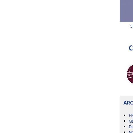
C
C
ARC
F
G
D
N