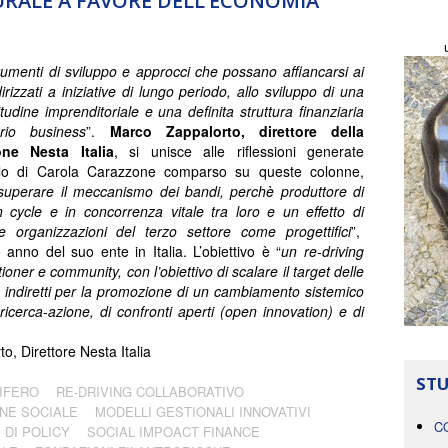
RALE A FAVORE DELL’ECONOMIA
rumenti di sviluppo e approcci che possano affiancarsi ai
irizzati a iniziative di lungo periodo, allo sviluppo di una
itudine imprenditoriale e una definita struttura finanziaria
rio business
”.
Marco Zappalorto, direttore della
ne Nesta Italia
, si unisce alle riflessioni generate
icolo di Carola Carazzone comparso su queste colonne,
superare il meccanismo dei bandi, perchè produttore di
on cycle e in concorrenza vitale tra loro e un effetto di
e organizzazioni del terzo settore come progettifici
”,
anno del suo ente in Italia. L’obiettivo è “
un re-driving
tioner e community, con l’obiettivo di scalare il target delle
indiretti
per la promozione di un cambiamento sistemico
ricerca-azione, di confronti aperti (open innovation) e di
o, Direttore Nesta Italia
STU
IFERO
RE-DRIVING COLLABORATIVO
NE SOCIALE
MODELLI GESTIONALI INNOVATIVI
C
 DI POLICY
SOCIAL IMPOACT FINANCE