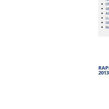
O
S
A
L
G
M
RAP
2013