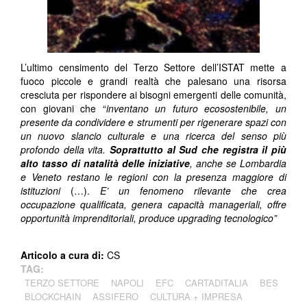
L’ultimo censimento del Terzo Settore dell’ISTAT mette a
fuoco piccole e grandi realtà che palesano una risorsa
cresciuta per rispondere ai bisogni emergenti delle comunità,
con giovani che “
inventano un futuro ecosostenibile, un
presente da condividere e strumenti per rigenerare spazi con
un nuovo slancio culturale e una ricerca del senso più
profondo della vita.
Soprattutto al Sud che registra il più
alto tasso di natalità delle iniziative
, anche se Lombardia
e Veneto restano le regioni con la presenza maggiore di
istituzioni
(…).
E’ un fenomeno rilevante che crea
occupazione qualificata, genera capacità manageriali, offre
opportunità imprenditoriali, produce upgrading tecnologico”
Articolo a cura di:
CS
TAG:
TERZO SETTORE
NAPOLI
EFC
CARTADITALIA
BES
BLOCKCHAIN
ASSIFERO
CULTURA + IMPRESA