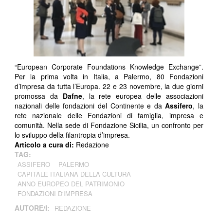
“European Corporate Foundations Knowledge Exchange”.
Per la prima volta in Italia, a Palermo, 80 Fondazioni
d’impresa da tutta l’Europa. 22 e 23 novembre, la due giorni
promossa da
Dafne
, la rete europea delle associazioni
nazionali delle fondazioni del Continente e da
Assifero
, la
rete nazionale delle Fondazioni di famiglia, impresa e
comunità. Nella sede di Fondazione Sicilia, un confronto per
lo sviluppo della filantropia d’impresa.
Articolo a cura di:
Redazione
TAG:
ASSIFERO
PALERMO
CAPITALE ITALIANA DELLA CULTURA
ANNO EUROPEO DEL PATRIMONIO
FONDAZIONI D'IMPRESA
AUTORE/I:
REDAZIONE