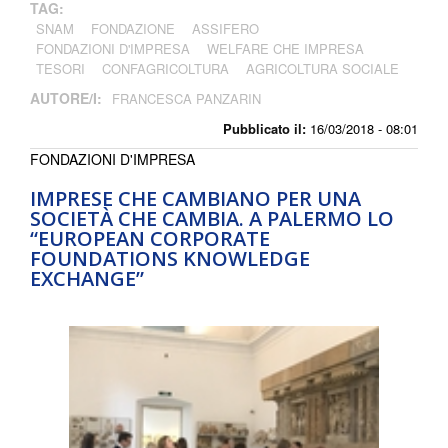
TAG:
SNAM
FONDAZIONE
ASSIFERO
FONDAZIONI D'IMPRESA
WELFARE CHE IMPRESA
TESORI
CONFAGRICOLTURA
AGRICOLTURA SOCIALE
AUTORE/I:
FRANCESCA PANZARIN
Pubblicato il:
16/03/2018 - 08:01
FONDAZIONI D'IMPRESA
IMPRESE CHE CAMBIANO PER UNA
SOCIETÀ CHE CAMBIA. A PALERMO LO
“EUROPEAN CORPORATE
FOUNDATIONS KNOWLEDGE
EXCHANGE”