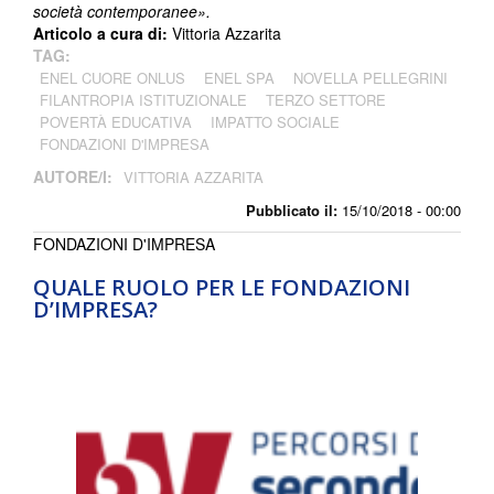
società contemporanee».
Articolo a cura di:
Vittoria Azzarita
TAG:
ENEL CUORE ONLUS
ENEL SPA
NOVELLA PELLEGRINI
FILANTROPIA ISTITUZIONALE
TERZO SETTORE
POVERTÀ EDUCATIVA
IMPATTO SOCIALE
FONDAZIONI D'IMPRESA
AUTORE/I:
VITTORIA AZZARITA
Pubblicato il:
15/10/2018 - 00:00
FONDAZIONI D'IMPRESA
QUALE RUOLO PER LE FONDAZIONI
D’IMPRESA?