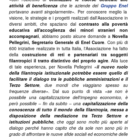
attività di beneficenza
che le aziende del
Gruppo Enel
portavano avanti singolarmente».
Per conoscere meglio la
visione, le strategie e i progetti realizzati dall'Associazione in
diversi ambiti, che spaziano dal
contrasto alla povertà
educativa all'accoglienza dei minori stranieri non
accompagnati
, abbiamo posto alcune domande a
Novella
Pellegrini, Segretario Generale di Enel Cuore
. Con più di
600 iniziative realizzate in tutta Italia, l'Associazione ha fatto
della
costruzione di reti e partenariati tra soggetti
filantropici il tratto distintivo del proprio agire
. Alla luce
di tale esperienza, per Novella Pellegrini
«
il nuovo ruolo
della filantropia istituzionale potrebbe essere quello di
facilitare il dialogo tra le pubbliche amministrazioni e il
Terzo Settore
, due mondi che viaggiano spesso su
frequenze diverse».
Dal suo punto di vista
«se non è
possibile una capitalizzazione dell'impegno economico, è
però possibile – fin da subito – una
capitalizzazione della
conoscenza di tutto il mondo della filantropia, messa a
disposizione della mediazione tra Terzo Settore e
istituzioni pubbliche
, che oggi sono molto più aperte al
dialogo perché hanno capito che da sole non sono più in
grado di affrontare le nuove sfide sociali ed economiche delle