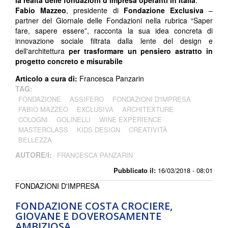
la realtà delle fondazioni d’impresa operanti in Italia
.
Fabio Mazzeo
, presidente di
Fondazione Exclusiva
–
partner del Giornale delle Fondazioni nella rubrica “Saper
fare, sapere essere”, racconta la sua idea concreta di
innovazione sociale filtrata dalla lente del design e
dell'architettura
per trasformare un pensiero astratto in
progetto concreto e misurabile
Articolo a cura di:
Francesca Panzarin
TAG:
FONDAZIONE
ASSIFERO
FONDAZIONI D'IMPRESA
FABIO MAZZEO
EXCLUSIVA
ARCHITEXTURE
COLOGNI
GOLINELLI
WINE EXPERIENCE
MASTERCLASS
KIDS DESIGN
CREATIVITÀ
BELLEZZA
AUTORE/I:
FRANCESCA PANZARIN
Pubblicato il:
16/03/2018 - 08:01
FONDAZIONI D'IMPRESA
FONDAZIONE COSTA CROCIERE,
GIOVANE E DOVEROSAMENTE
AMBIZIOSA