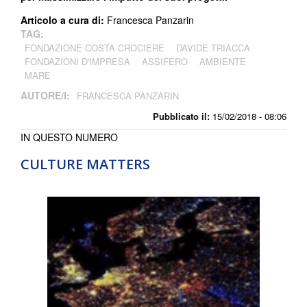
Articolo a cura di:
Francesca Panzarin
TAG:
FONDAZIONE COSTA CROCIERE
DAVIDE TRIACCA
FONDAZIONI D'IMPRESA
ASSIFERO
AMBIENTE
MARE
AUTORE/I:
FRANCESCA PANZARIN
Pubblicato il:
15/02/2018 - 08:06
IN QUESTO NUMERO
CULTURE MATTERS