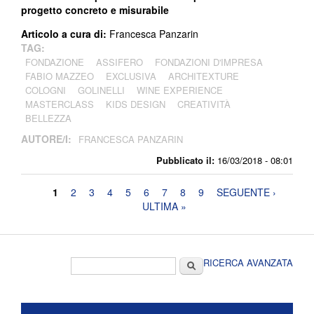
progetto concreto e misurabile
Articolo a cura di:
Francesca Panzarin
TAG:
FONDAZIONE
ASSIFERO
FONDAZIONI D'IMPRESA
FABIO MAZZEO
EXCLUSIVA
ARCHITEXTURE
COLOGNI
GOLINELLI
WINE EXPERIENCE
MASTERCLASS
KIDS DESIGN
CREATIVITÀ
BELLEZZA
AUTORE/I:
FRANCESCA PANZARIN
Pubblicato il:
16/03/2018 - 08:01
Pagine
1
2
3
4
5
6
7
8
9
SEGUENTE ›
ULTIMA »
Form di ricerca
Cerca
RICERCA AVANZATA