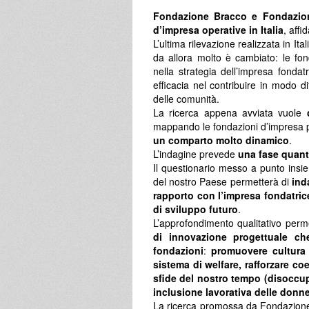
Fondazione Bracco e Fondazion
d’impresa operative in Italia
, affi
L’ultima rilevazione realizzata in It
da allora molto è cambiato: le fon
nella strategia dell’impresa fondat
efficacia nel contribuire in modo di
delle comunità.
La ricerca appena avviata vuole
mappando le fondazioni d’impresa pr
un comparto molto dinamico
.
L’indagine prevede
una fase quanti
Il questionario messo a punto insie
del nostro Paese permetterà di
ind
rapporto con l’impresa fondatrice
di sviluppo futuro
.
L’approfondimento qualitativo perm
di innovazione progettuale ch
fondazioni
:
promuovere cultura e
sistema di welfare, rafforzare co
sfide del nostro tempo (disoccu
inclusione lavorativa delle donne,
La ricerca promossa da Fondazione 