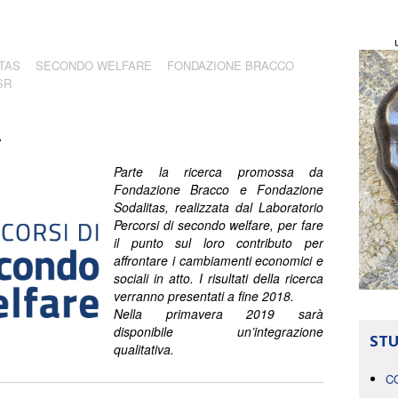
TAS
SECONDO WELFARE
FONDAZIONE BRACCO
SR
A
Parte la ricerca promossa da
Fondazione Bracco e Fondazione
Sodalitas, realizzata dal Laboratorio
Percorsi di secondo welfare, per fare
il punto sul loro contributo per
affrontare i cambiamenti economici e
sociali in atto. I risultati della ricerca
verranno presentati a fine 2018.
Nella primavera 2019 sarà
disponibile un’integrazione
STU
qualitativa.
C