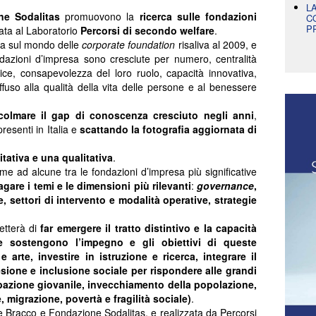
L
e Sodalitas
promuovono la
ricerca sulle fondazioni
C
P
data al Laboratorio
Percorsi di secondo welfare
.
alia sul mondo delle
corporate foundation
risaliva al 2009, e
dazioni d’impresa sono cresciute per numero, centralità
rice, consapevolezza del loro ruolo, capacità innovativa,
ffuso alla qualità della vita delle persone e al benessere
colmare il gap di conoscenza cresciuto negli anni
,
esenti in Italia e
scattando la fotografia aggiornata di
tativa e una qualitativa
.
me ad alcune tra le fondazioni d’impresa più significative
agare i temi e le dimensioni più rilevanti
:
governance
,
, settori di intervento e modalità operative, strategie
etterà di
far emergere il tratto distintivo e la capacità
e sostengono l’impegno e gli obiettivi di queste
 arte, investire in istruzione e ricerca, integrare il
esione e inclusione sociale per rispondere alle grandi
pazione giovanile, invecchiamento della popolazione,
 migrazione, povertà e fragilità sociale)
.
Bracco e Fondazione Sodalitas, e realizzata da Percorsi