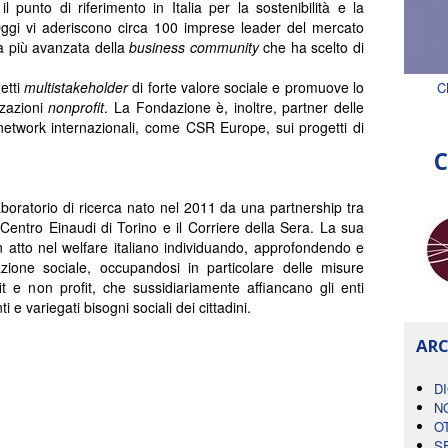
l punto di riferimento in Italia per la sostenibilità e la
Oggi vi aderiscono circa 100 imprese leader del mercato
ta più avanzata della
business community
che ha scelto di
etti
multistakeholder
di forte valore sociale e promuove lo
C
zzazioni
nonprofit
. La Fondazione è, inoltre, partner delle
i network internazionali, come CSR Europe, sui progetti di
C
boratorio di ricerca nato nel 2011 da una partnership tra
il Centro Einaudi di Torino e il Corriere della Sera. La sua
 atto nel welfare italiano individuando, approfondendo e
zione sociale, occupandosi in particolare delle misure
fit e non profit, che sussidiariamente affiancano gli enti
i e variegati bisogni sociali dei cittadini.
ARC
D
N
O
S