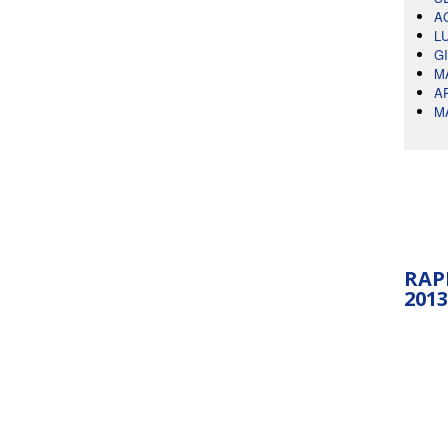
A
L
G
M
A
M
RAP
2013