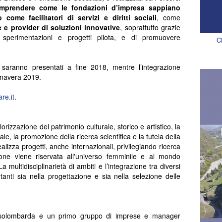
mprendere come le fondazioni d’impresa sappiano
come facilitatori di servizi e diritti sociali
, come
ie e provider di soluzioni innovative
, soprattutto grazie
e sperimentazioni e progetti pilota, e di promuovere
C
rca saranno presentati a fine 2018, mentre l’integrazione
rimavera 2019.
re.it
.
rizzazione del patrimonio culturale, storico e artistico, la
le, la promozione della ricerca scientifica e la tutela della
lizza progetti, anche internazionali, privilegiando ricerca
ione viene riservata all'universo femminile e al mondo
La multidisciplinarietà di ambiti e l’integrazione tra diversi
rtanti sia nella progettazione e sia nella selezione delle
Assolombarda e un primo gruppo di imprese e manager