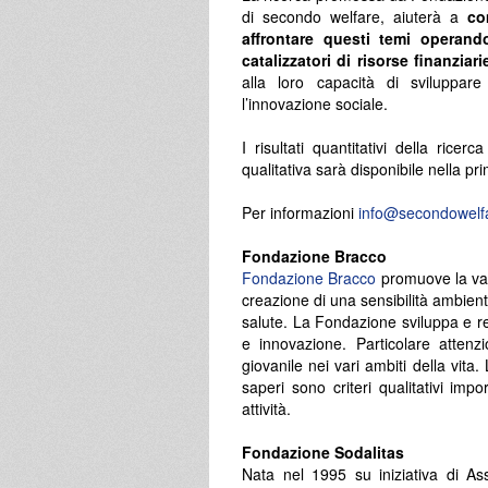
di secondo welfare, aiuterà a
co
affrontare questi temi operando 
catalizzatori di risorse finanziar
alla loro capacità di sviluppar
l’innovazione sociale.
I risultati quantitativi della rice
qualitativa sarà disponibile nella p
Per informazioni
info@secondowelfa
Fondazione Bracco
Fondazione Bracco
promuove la valo
creazione di una sensibilità ambienta
salute. La Fondazione sviluppa e rea
e innovazione. Particolare attenz
giovanile nei vari ambiti della vita. 
saperi sono criteri qualitativi impo
attività.
Fondazione Sodalitas
Nata nel 1995 su iniziativa di 