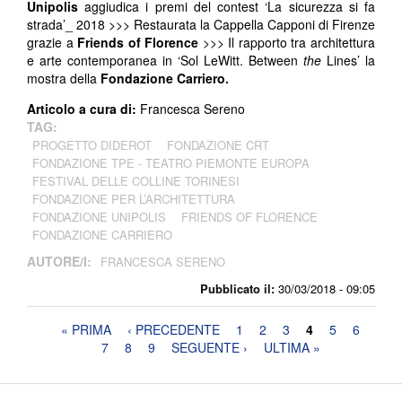
Unipolis
aggiudica i premi del contest ‘La sicurezza si fa
strada’_ 2018 >>> Restaurata la Cappella Capponi di Firenze
grazie a
Friends of Florence
>>> Il rapporto tra architettura
e arte contemporanea in ‘Sol LeWitt. Between
the
Lines’ la
mostra della
Fondazione Carriero.
Articolo a cura di:
Francesca Sereno
TAG:
PROGETTO DIDEROT
FONDAZIONE CRT
FONDAZIONE TPE - TEATRO PIEMONTE EUROPA
FESTIVAL DELLE COLLINE TORINESI
FONDAZIONE PER L’ARCHITETTURA
FONDAZIONE UNIPOLIS
FRIENDS OF FLORENCE
FONDAZIONE CARRIERO
AUTORE/I:
FRANCESCA SERENO
Pubblicato il:
30/03/2018 - 09:05
Pagine
« PRIMA
‹ PRECEDENTE
1
2
3
4
5
6
7
8
9
SEGUENTE ›
ULTIMA »