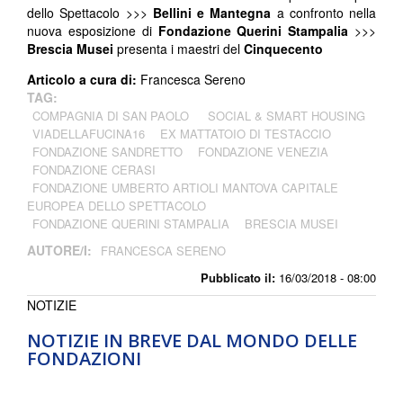
dello Spettacolo >>>
Bellini e Mantegna
a confronto nella
nuova esposizione di
Fondazione Querini Stampalia
>>>
Brescia Musei
presenta i maestri del
Cinquecento
Articolo a cura di:
Francesca Sereno
TAG:
COMPAGNIA DI SAN PAOLO
SOCIAL & SMART HOUSING
VIADELLAFUCINA16
EX MATTATOIO DI TESTACCIO
FONDAZIONE SANDRETTO
FONDAZIONE VENEZIA
FONDAZIONE CERASI
FONDAZIONE UMBERTO ARTIOLI MANTOVA CAPITALE
EUROPEA DELLO SPETTACOLO
FONDAZIONE QUERINI STAMPALIA
BRESCIA MUSEI
AUTORE/I:
FRANCESCA SERENO
Pubblicato il:
16/03/2018 - 08:00
NOTIZIE
NOTIZIE IN BREVE DAL MONDO DELLE
FONDAZIONI