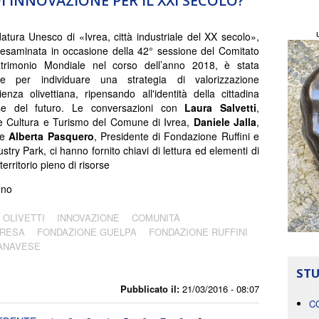
I INNOVAZIONE PER IL XXI SECOLO?
atura Unesco di «Ivrea, città industriale del XX secolo»,
esaminata in occasione della 42° sessione del Comitato
atrimonio Mondiale nel corso dell’anno 2018, è stata
one per individuare una strategia di valorizzazione
rienza olivettiana, ripensando all'identità della cittadina
se del futuro. Le conversazioni con
Laura Salvetti
,
e Cultura e Turismo del Comune di Ivrea,
Daniele Jalla
,
 e
Alberta Pasquero
, Presidente di Fondazione Ruffini e
try Park, ci hanno fornito chiavi di lettura ed elementi di
 territorio pieno di risorse
eno
OLIVETTI
INNOVAZIONE
COMUNITÀ
PRESA
FONDAZIONE GUELPA
FONDAZIONE RUFFINI
CANAVESE
STU
Pubblicato il:
21/03/2016 - 08:07
C