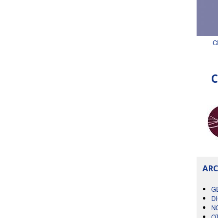
C
C
ARC
G
D
N
O