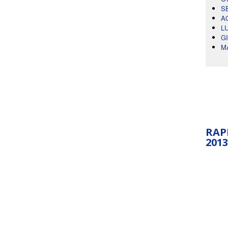
S
A
L
G
M
RAP
2013