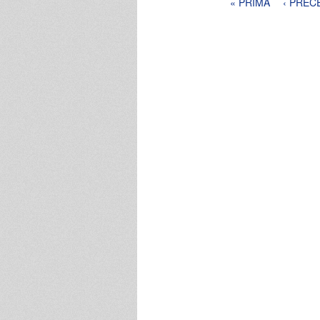
Pagine
« PRIMA
‹ PREC