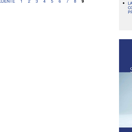
EDENTE
1
2
3
4
5
6
7
8
9
L
C
P