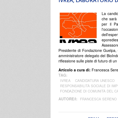
IVREA, LABORATORIO D
La candid
che sarà 
per il P
l'occasi
dell'espe
eporedie
Assessor
Presidente di Fondazione Guelpa,
amministratore delegato del BioIndus
riflessione sulle piste di futuro di un
Articolo a cura di:
Francesca Ser
TAG:
IVREA
CANDIDATURA UNESCO
RESPONSABILITÀ SOCIALE DI IM
FONDAZIONE DI COMUNITÀ DEL 
AUTORE/I:
FRANCESCA SERENO