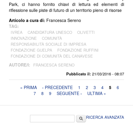
Park, ci hanno fornito chiavi di lettura ed elementi di
riflessione sulle piste di futuro di un territorio pieno di risorse
Articolo a cura di:
Francesca Sereno
TAG:
IVREA
CANDIDATURA UNESCO
OLIVETTI
INNOVAZIONE
COMUNITÀ
RESPONSABILITÀ SOCIALE DI IMPRESA
FONDAZIONE GUELPA
FONDAZIONE RUFFINI
FONDAZIONE DI COMUNITÀ DEL CANAVESE
AUTORE/I:
FRANCESCA SERENO
Pubblicato il:
21/03/2016 - 08:07
Pagine
« PRIMA
‹ PRECEDENTE
1
2
3
4
5
6
7
8
9
SEGUENTE ›
ULTIMA »
Form di ricerca
Cerca
RICERCA AVANZATA