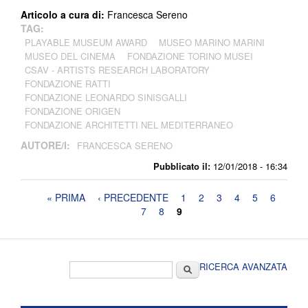
Articolo a cura di:
Francesca Sereno
TAG:
PLAYABLE MUSEUM AWARD
MUSEO MARINO MARINI
MUSEO DEL CINEMA
FONDAZIONE TORINO MUSEI
CSAV - ARTISTS RESEARCH LABORATORY
FONDAZIONE RATTI
FONDAZIONE LEONARDO SINISGALLI
FONDAZIONE ORIGEN
FONDAZIONE ARCHITETTI NEL MEDITERRANEO
AUTORE/I:
FRANCESCA SERENO
Pubblicato il:
12/01/2018 - 16:34
Pagine
« PRIMA
‹ PRECEDENTE
1
2
3
4
5
6
7
8
9
Form di ricerca
Cerca
RICERCA AVANZATA